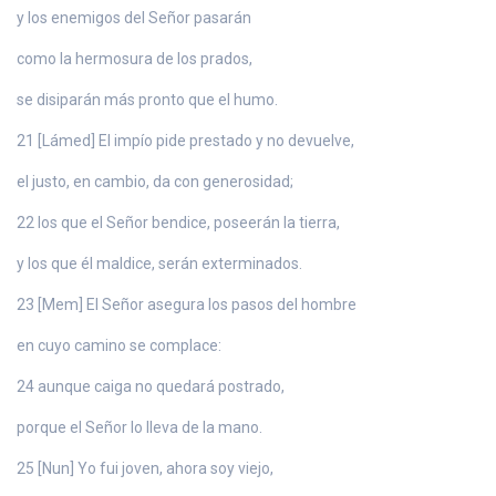
y los enemigos del Señor pasarán
como la hermosura de los prados,
se disiparán más pronto que el humo.
21 [Lámed] El impío pide prestado y no devuelve,
el justo, en cambio, da con generosidad;
22 los que el Señor bendice, poseerán la tierra,
y los que él maldice, serán exterminados.
23 [Mem] El Señor asegura los pasos del hombre
en cuyo camino se complace:
24 aunque caiga no quedará postrado,
porque el Señor lo lleva de la mano.
25 [Nun] Yo fui joven, ahora soy viejo,