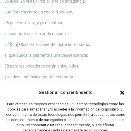
35 [Res] Yo vi a un impío lleno de arrogancia,
que florecía como un cedro frondoso;
36 pasé otra vez, y ya no estaba,
lo busqué, y no se lo pudo encontrar.
37 [Sin] Observa al inocente, fíjate en el bueno;
el que busca la paz tendrá una descendencia;
38 pero los pecadores serán aniquilados
y su descendencia quedará extirpada.
39 [Tau] La salvación de los justos viene del Señor,
Gestionar consentimiento
él es su refugio en el momento del peligro;
Para ofrecer las mejores experiencias, utilizamos tecnologías como las
40 el Señor los ayuda y los libera,
cookies para almacenar y/o acceder a la información del dispositivo. El
consentimiento de estas tecnologías nos permitirá procesar datos como
los salva porque confiaron en él.
el comportamiento de navegación o las identificaciones únicas en este
sitio. No consentir o retirar el consentimiento, puede afectar
negativamente a ciertas características y funciones.