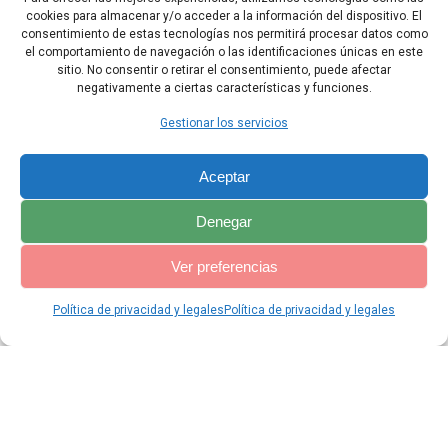
22 Señor, que tu amor descienda sobre nosotros,
cookies para almacenar y/o acceder a la información del dispositivo. El
consentimiento de estas tecnologías nos permitirá procesar datos como
conforme a la esperanza que tenemos en ti.
el comportamiento de navegación o las identificaciones únicas en este
sitio. No consentir o retirar el consentimiento, puede afectar
negativamente a ciertas características y funciones.
Capítulo Anterior
Capítulo Siguiente
Gestionar los servicios
Aceptar
Denegar
Ver preferencias
Política de privacidad y legales
Política de privacidad y legales
© 2026 Catequesis Online. Construido utilizando WordPress y el
Materialis Theme