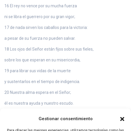
16 El rey no vence por su mucha fuerza
ni se libra el guerrero por su gran vigor;
17 de nada sirven los caballos para la victoria:
a pesar de su fuerza no pueden salvar.
18 Los ojos del Señor están fijos sobre sus fieles,
sobre los que esperan en su misericordia,
19 para librar sus vidas de la muerte
y sustentarlos en el tiempo de indigencia.
20 Nuestra alma espera en el Señor;
él es nuestra ayuda y nuestro escudo.
21 Nuestro corazón se regocija en él:
Gestionar consentimiento
nosotros confiamos en su santo Nombre.
Para ofrecer las mejores experiencias, utilizamos tecnologías como las