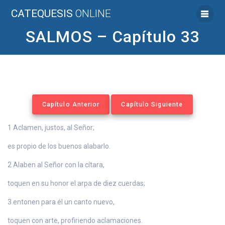
Saltar
CATEQUESIS
ONLINE
al
contenido
SALMOS – Capítulo 33
Capítulo Anterior
Capítulo Siguiente
1 Aclamen, justos, al Señor;
es propio de los buenos alabarlo.
2 Alaben al Señor con la cítara,
toquen en su honor el arpa de diez cuerdas;
3 entonen para él un canto nuevo,
toquen con arte, profiriendo aclamaciones.