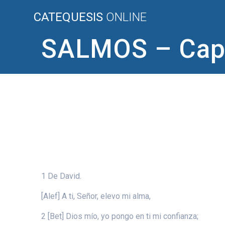
Saltar
CATEQUESIS
ONLINE
al
contenido
SALMOS – Capí
1 De David.
[Alef] A ti, Señor, elevo mi alma,
2 [Bet] Dios mío, yo pongo en ti mi confianza;