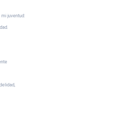
 mi juventud:
idad.
ente
delidad,