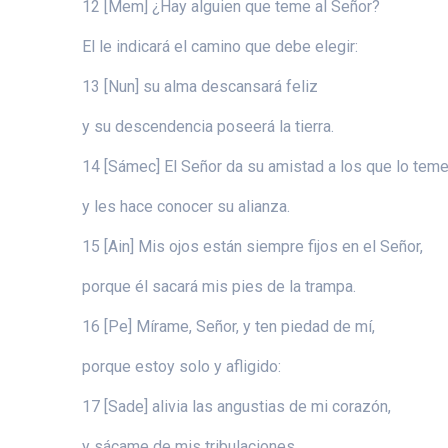
12 [Mem] ¿Hay alguien que teme al Señor?
El le indicará el camino que debe elegir:
13 [Nun] su alma descansará feliz
y su descendencia poseerá la tierra.
14 [Sámec] El Señor da su amistad a los que lo tem
y les hace conocer su alianza.
15 [Ain] Mis ojos están siempre fijos en el Señor,
porque él sacará mis pies de la trampa.
16 [Pe] Mírame, Señor, y ten piedad de mí,
porque estoy solo y afligido:
17 [Sade] alivia las angustias de mi corazón,
y sácame de mis tribulaciones.