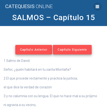
Saltar
CATEQUESIS
ONLINE
al
contenido
SALMOS – Capítulo 15
Capítulo Anterior
Capítulo Siguiente
1 Salmo de David.
Señor, ¿quién habitará en tu santa Montaña?
2 El que procede rectamente y practica la justicia;
el que dice la verdad de corazón
3 y no calumnia con su lengua. El que no hace mal a su prójimo
ni agravia a su vecino,