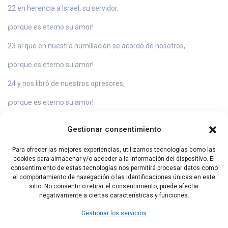
22 en herencia a Israel, su servidor,
¡porque es eterno su amor!
23 al que en nuestra humillación se acordó de nosotros,
¡porque es eterno su amor!
24 y nos libró de nuestros opresores,
¡porque es eterno su amor!
25 Al que da el alimento a todos los vivientes,
Gestionar consentimiento
¡porque es eterno su amor!
Para ofrecer las mejores experiencias, utilizamos tecnologías como las
26 ¡Den gracias al Dios de los cielos,
cookies para almacenar y/o acceder a la información del dispositivo. El
consentimiento de estas tecnologías nos permitirá procesar datos como
porque es eterno su amor!
el comportamiento de navegación o las identificaciones únicas en este
sitio. No consentir o retirar el consentimiento, puede afectar
negativamente a ciertas características y funciones.
Capítulo Anterior
Capítulo Siguiente
Gestionar los servicios