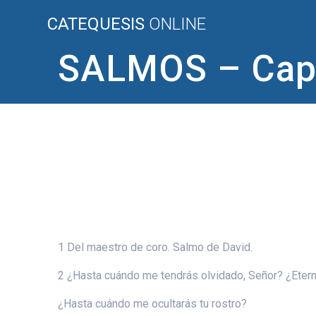
Saltar
CATEQUESIS
ONLINE
al
contenido
SALMOS – Capí
1 Del maestro de coro. Salmo de David.
2 ¿Hasta cuándo me tendrás olvidado, Señor? ¿Ete
¿Hasta cuándo me ocultarás tu rostro?