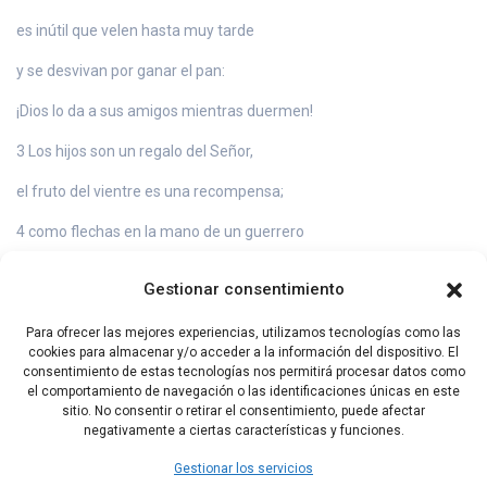
es inútil que velen hasta muy tarde
y se desvivan por ganar el pan:
¡Dios lo da a sus amigos mientras duermen!
3 Los hijos son un regalo del Señor,
el fruto del vientre es una recompensa;
4 como flechas en la mano de un guerrero
son los hijos de la juventud.
Gestionar consentimiento
5 ¡Feliz el hombre que llena con ellos su aljaba!
Para ofrecer las mejores experiencias, utilizamos tecnologías como las
No será humillado al discutir con sus enemigos
cookies para almacenar y/o acceder a la información del dispositivo. El
consentimiento de estas tecnologías nos permitirá procesar datos como
en la puerta de la ciudad.
el comportamiento de navegación o las identificaciones únicas en este
sitio. No consentir o retirar el consentimiento, puede afectar
negativamente a ciertas características y funciones.
Capítulo Anterior
Capítulo Siguiente
Gestionar los servicios