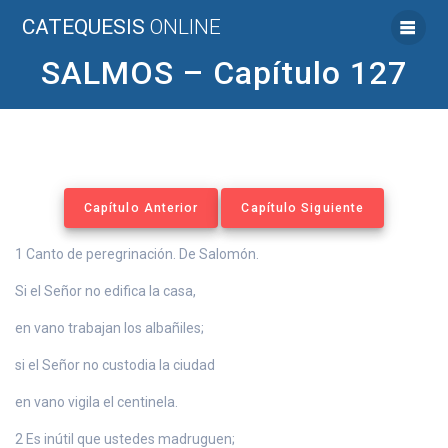
Saltar
CATEQUESIS
ONLINE
al
contenido
SALMOS – Capítulo 127
Capítulo Anterior
Capítulo Siguiente
1 Canto de peregrinación. De Salomón.
Si el Señor no edifica la casa,
en vano trabajan los albañiles;
si el Señor no custodia la ciudad
en vano vigila el centinela.
2 Es inútil que ustedes madruguen;