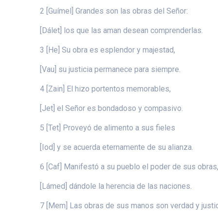
2 [Guímel] Grandes son las obras del Señor:
[Dálet] los que las aman desean comprenderlas.
3 [He] Su obra es esplendor y majestad,
[Vau] su justicia permanece para siempre.
4 [Zain] El hizo portentos memorables,
[Jet] el Señor es bondadoso y compasivo.
5 [Tet] Proveyó de alimento a sus fieles
[Iod] y se acuerda eternamente de su alianza.
6 [Caf] Manifestó a su pueblo el poder de sus obras
[Lámed] dándole la herencia de las naciones.
7 [Mem] Las obras de sus manos son verdad y justic