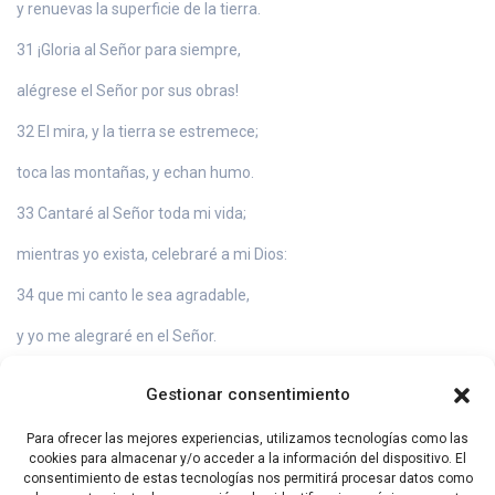
y renuevas la superficie de la tierra.
31 ¡Gloria al Señor para siempre,
alégrese el Señor por sus obras!
32 El mira, y la tierra se estremece;
toca las montañas, y echan humo.
33 Cantaré al Señor toda mi vida;
mientras yo exista, celebraré a mi Dios:
34 que mi canto le sea agradable,
y yo me alegraré en el Señor.
35 Que los pecadores desaparezcan de la tierra
Gestionar consentimiento
y los malvados ya no existan más.
Para ofrecer las mejores experiencias, utilizamos tecnologías como las
¡Bendice al Señor, alma mía!
cookies para almacenar y/o acceder a la información del dispositivo. El
consentimiento de estas tecnologías nos permitirá procesar datos como