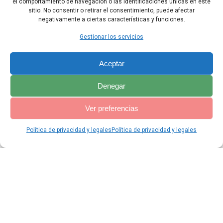
¡Aleluya!
el comportamiento de navegación o las identificaciones únicas en este
sitio. No consentir o retirar el consentimiento, puede afectar
negativamente a ciertas características y funciones.
Capítulo Anterior
Capítulo Siguiente
Gestionar los servicios
Aceptar
Denegar
Ver preferencias
Política de privacidad y legales
Política de privacidad y legales
© 2026 Catequesis Online. Construido utilizando WordPress y el
Materialis Theme