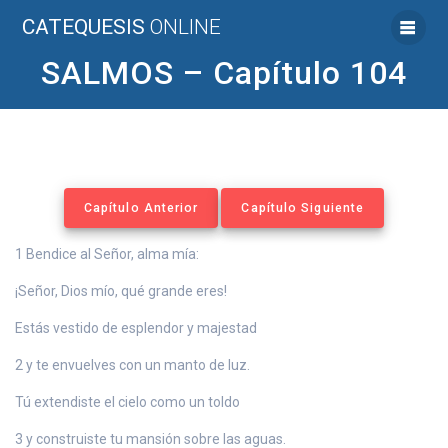
Saltar
CATEQUESIS
ONLINE
al
contenido
SALMOS – Capítulo 104
Capítulo Anterior
Capítulo Siguiente
1 Bendice al Señor, alma mía:
¡Señor, Dios mío, qué grande eres!
Estás vestido de esplendor y majestad
2 y te envuelves con un manto de luz.
Tú extendiste el cielo como un toldo
3 y construiste tu mansión sobre las aguas.