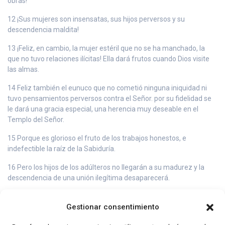
obras!
12 ¡Sus mujeres son insensatas, sus hijos perversos y su
descendencia maldita!
13 ¡Feliz, en cambio, la mujer estéril que no se ha manchado, la
que no tuvo relaciones ilícitas! Ella dará frutos cuando Dios visite
las almas.
14 Feliz también el eunuco que no cometió ninguna iniquidad ni
tuvo pensamientos perversos contra el Señor. por su fidelidad se
le dará una gracia especial, una herencia muy deseable en el
Templo del Señor.
15 Porque es glorioso el fruto de los trabajos honestos, e
indefectible la raíz de la Sabiduría.
16 Pero los hijos de los adúlteros no llegarán a su madurez y la
descendencia de una unión ilegítima desaparecerá.
17 Aunque vivan mucho tiempo, serán tenidos por nada, y al fin su
Gestionar consentimiento
vejez será deshonrosa;