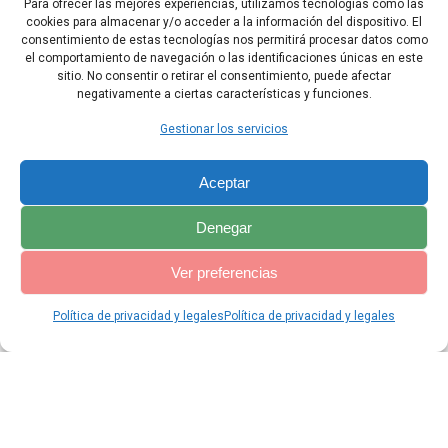
18 si mueren pronto, no tendrán esperanza ni consuelo en el día
Para ofrecer las mejores experiencias, utilizamos tecnologías como las
del Discernimiento,
cookies para almacenar y/o acceder a la información del dispositivo. El
consentimiento de estas tecnologías nos permitirá procesar datos como
19 porque es penoso el fin de una raza injusta.
el comportamiento de navegación o las identificaciones únicas en este
sitio. No consentir o retirar el consentimiento, puede afectar
negativamente a ciertas características y funciones.
Capítulo Anterior
Capítulo Siguiente
Gestionar los servicios
Aceptar
Denegar
Ver preferencias
Política de privacidad y legales
Política de privacidad y legales
© 2026 Catequesis Online. Construido utilizando WordPress y el
Materialis Theme