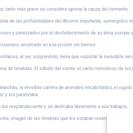
r, tanto más grave se considera ignorar la causa del tormento.
lida de las profundidades del Abismo impotente, sumergidos e
sos y paralizados por el desfallecimiento de su alma, porque un
isionero, encerrado en esa prisión sin hierros.
solitarios, al ser sorprendido, tenía que soportar la ineludible ne
de tinieblas. El silbido del viento, el canto melodioso de los p
lanchas, la invisible carrera de animales encabritados, el rugido
r y los paralizaba.
luz resplandeciente y se dedicaba libremente a sus trabajos;
he, imagen de las tinieblas que les estaban reservadas. Pero má