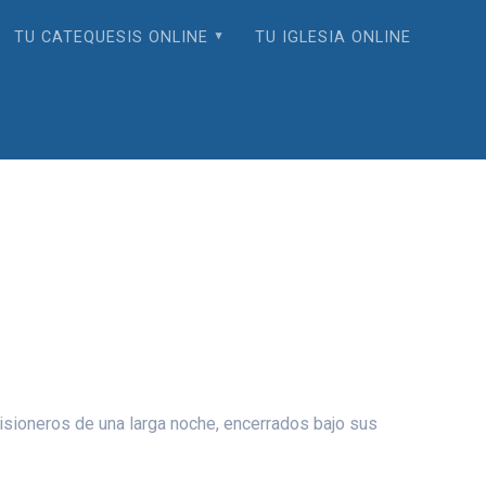
TU CATEQUESIS ONLINE
TU IGLESIA ONLINE
isioneros de una larga noche, encerrados bajo sus