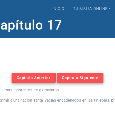
INICIO
TU BIBLIA ONLINE
apítulo 17
Capítulo Anterior
Capítulo Siguiente
s almas ignorantes se extraviaron.
mir a una nación santa, yacían encadenados en las tinieblas, pr