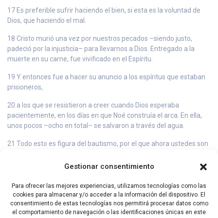
17 Es preferible sufrir haciendo el bien, si esta es la voluntad de
Dios, que haciendo el mal.
18 Cristo murió una vez por nuestros pecados –siendo justo,
padeció por la injusticia– para llevarnos a Dios. Entregado a la
muerte en su carne, fue vivificado en el Espíritu.
19 Y entonces fue a hacer su anuncio a los espíritus que estaban
prisioneros,
20 a los que se resistieron a creer cuando Dios esperaba
pacientemente, en los días en que Noé construía el arca. En ella,
unos pocos –ocho en total– se salvaron a través del agua.
21 Todo esto es figura del bautismo, por el que ahora ustedes son
salvados, el cual no consiste en la supresión de una mancha
corporal, sino que es el compromiso con Dios de una conciencia
Gestionar consentimiento
pura, por la resurrección de Jesucristo,
Para ofrecer las mejores experiencias, utilizamos tecnologías como las
22 que está a la derecha de Dios, después de subir al cielo y de
cookies para almacenar y/o acceder a la información del dispositivo. El
habérsele sometido los Angeles, las Dominaciones y las
consentimiento de estas tecnologías nos permitirá procesar datos como
Potestades.
el comportamiento de navegación o las identificaciones únicas en este