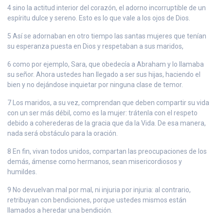
4 sino la actitud interior del corazón, el adorno incorruptible de un
espíritu dulce y sereno. Esto es lo que vale a los ojos de Dios.
5 Así se adornaban en otro tiempo las santas mujeres que tenían
su esperanza puesta en Dios y respetaban a sus maridos,
6 como por ejemplo, Sara, que obedecía a Abraham y lo llamaba
su señor. Ahora ustedes han llegado a ser sus hijas, haciendo el
bien y no dejándose inquietar por ninguna clase de temor.
7 Los maridos, a su vez, comprendan que deben compartir su vida
con un ser más débil, como es la mujer: trátenla con el respeto
debido a coherederas de la gracia que da la Vida. De esa manera,
nada será obstáculo para la oración.
8 En fin, vivan todos unidos, compartan las preocupaciones de los
demás, ámense como hermanos, sean misericordiosos y
humildes.
9 No devuelvan mal por mal, ni injuria por injuria: al contrario,
retribuyan con bendiciones, porque ustedes mismos están
llamados a heredar una bendición.