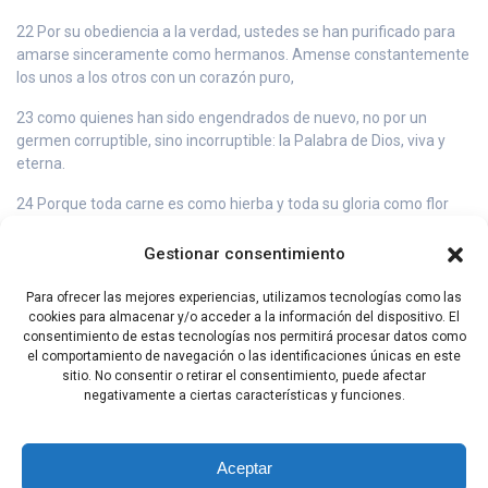
22 Por su obediencia a la verdad, ustedes se han purificado para
amarse sinceramente como hermanos. Amense constantemente
los unos a los otros con un corazón puro,
23 como quienes han sido engendrados de nuevo, no por un
germen corruptible, sino incorruptible: la Palabra de Dios, viva y
eterna.
24 Porque toda carne es como hierba y toda su gloria como flor
del campo: la hierba se seca y su flor se marchita,
Gestionar consentimiento
25 pero la Palabra del Señor permanece para siempre. Esta es la
Palabra que les ha sido anunciada, la Buena Noticia.
Para ofrecer las mejores experiencias, utilizamos tecnologías como las
cookies para almacenar y/o acceder a la información del dispositivo. El
consentimiento de estas tecnologías nos permitirá procesar datos como
el comportamiento de navegación o las identificaciones únicas en este
Índice Cartas Hebreos y Apostólicas
sitio. No consentir o retirar el consentimiento, puede afectar
negativamente a ciertas características y funciones.
Capítulo Siguiente
Aceptar