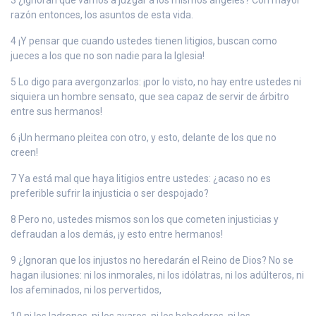
razón entonces, los asuntos de esta vida.
4 ¡Y pensar que cuando ustedes tienen litigios, buscan como
jueces a los que no son nadie para la Iglesia!
5 Lo digo para avergonzarlos: ¡por lo visto, no hay entre ustedes ni
siquiera un hombre sensato, que sea capaz de servir de árbitro
entre sus hermanos!
6 ¡Un hermano pleitea con otro, y esto, delante de los que no
creen!
7 Ya está mal que haya litigios entre ustedes: ¿acaso no es
preferible sufrir la injusticia o ser despojado?
8 Pero no, ustedes mismos son los que cometen injusticias y
defraudan a los demás, ¡y esto entre hermanos!
9 ¿Ignoran que los injustos no heredarán el Reino de Dios? No se
hagan ilusiones: ni los inmorales, ni los idólatras, ni los adúlteros, ni
los afeminados, ni los pervertidos,
10 ni los ladrones, ni los avaros, ni los bebedores, ni los