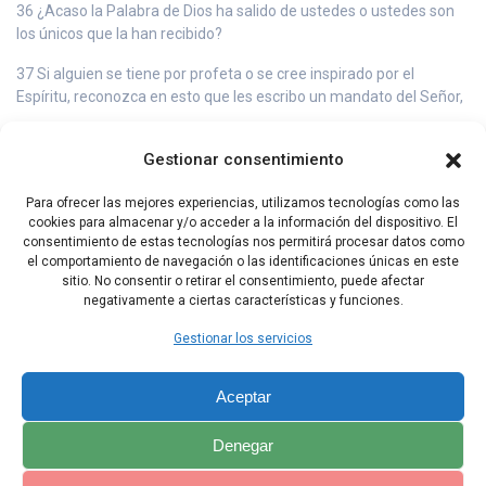
36 ¿Acaso la Palabra de Dios ha salido de ustedes o ustedes son
los únicos que la han recibido?
37 Si alguien se tiene por profeta o se cree inspirado por el
Espíritu, reconozca en esto que les escribo un mandato del Señor,
38 y si alguien no lo reconoce como tal, es porque Dios no lo ha
Gestionar consentimiento
reconocido a él.
39 En conclusión, hermanos, aspiren al don de la profecía y no
Para ofrecer las mejores experiencias, utilizamos tecnologías como las
impidan que se hable en un lenguaje incomprensible.
cookies para almacenar y/o acceder a la información del dispositivo. El
consentimiento de estas tecnologías nos permitirá procesar datos como
40 Pero todo debe hacerse con decoro y ordenadamente.
el comportamiento de navegación o las identificaciones únicas en este
sitio. No consentir o retirar el consentimiento, puede afectar
negativamente a ciertas características y funciones.
Capítulo Anterior
Capítulo Siguiente
Gestionar los servicios
Aceptar
Denegar