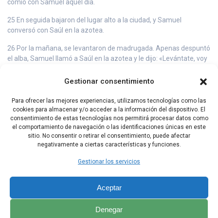
comió con Samuel aquel día.
25 En seguida bajaron del lugar alto a la ciudad, y Samuel
conversó con Saúl en la azotea.
26 Por la mañana, se levantaron de madrugada. Apenas despuntó
el alba, Samuel llamó a Saúl en la azotea y le dijo: «Levántate, voy
a dejarte partir». Saúl se levantó, y los dos, él y Samuel, salieron
afuera.
Gestionar consentimiento
27 Cuando habían bajado hasta las afueras de la ciudad, Samuel
Para ofrecer las mejores experiencias, utilizamos tecnologías como las
le dijo: «Dile al servidor que se nos adelante». El se adelantó, y
cookies para almacenar y/o acceder a la información del dispositivo. El
Samuel añadió: «Detente un momento, y te haré oír la palabra de
consentimiento de estas tecnologías nos permitirá procesar datos como
Dios».
el comportamiento de navegación o las identificaciones únicas en este
sitio. No consentir o retirar el consentimiento, puede afectar
negativamente a ciertas características y funciones.
Capítulo Anterior
Capítulo Siguiente
Gestionar los servicios
Aceptar
Denegar