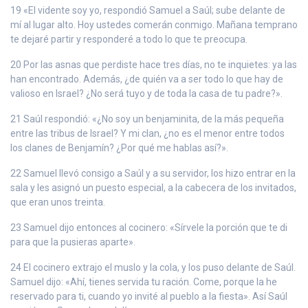
19 «El vidente soy yo, respondió Samuel a Saúl; sube delante de
mí al lugar alto. Hoy ustedes comerán conmigo. Mañana temprano
te dejaré partir y responderé a todo lo que te preocupa.
20 Por las asnas que perdiste hace tres días, no te inquietes: ya las
han encontrado. Además, ¿de quién va a ser todo lo que hay de
valioso en Israel? ¿No será tuyo y de toda la casa de tu padre?».
21 Saúl respondió: «¿No soy un benjaminita, de la más pequeña
entre las tribus de Israel? Y mi clan, ¿no es el menor entre todos
los clanes de Benjamín? ¿Por qué me hablas así?».
22 Samuel llevó consigo a Saúl y a su servidor, los hizo entrar en la
sala y les asignó un puesto especial, a la cabecera de los invitados,
que eran unos treinta.
23 Samuel dijo entonces al cocinero: «Sírvele la porción que te di
para que la pusieras aparte».
24 El cocinero extrajo el muslo y la cola, y los puso delante de Saúl.
Samuel dijo: «Ahí, tienes servida tu ración. Come, porque la he
reservado para ti, cuando yo invité al pueblo a la fiesta». Así Saúl