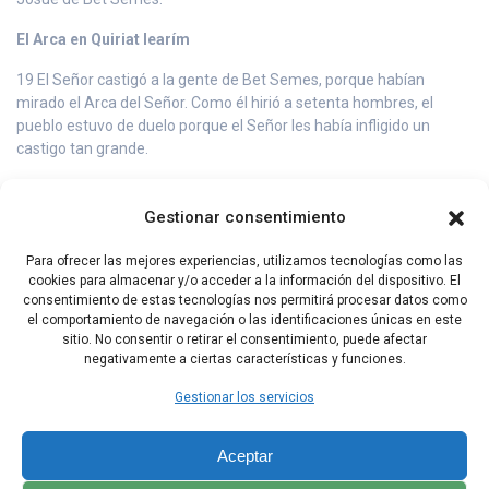
El Arca en Quiriat Iearím
19 El Señor castigó a la gente de Bet Semes, porque habían
mirado el Arca del Señor. Como él hirió a setenta hombres, el
pueblo estuvo de duelo porque el Señor les había infligido un
castigo tan grande.
20 Los hombres de Bet Semes dijeron: «¿Quién podrá resistir en la
presencia del Señor, este Dios tan santo? ¿A quién enviársela,
Gestionar consentimiento
para que esté lejos de nosotros?».
Para ofrecer las mejores experiencias, utilizamos tecnologías como las
21 En seguida mandaron unos mensajeros a los habitantes de
cookies para almacenar y/o acceder a la información del dispositivo. El
Quiriat Iearím, para decirles: «Los filisteos han devuelto el Arca del
consentimiento de estas tecnologías nos permitirá procesar datos como
Señor. Bajen y súbanla con ustedes».
el comportamiento de navegación o las identificaciones únicas en este
sitio. No consentir o retirar el consentimiento, puede afectar
negativamente a ciertas características y funciones.
Capítulo Anterior
Capítulo Siguiente
Gestionar los servicios
Aceptar