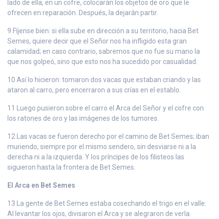
lado de ella, en un cofre, colocarán los objetos de oro que le
ofrecen en reparación. Después, la dejarán partir.
9 Fíjense bien: si ella sube en dirección a su territorio, hacia Bet
Semes, quiere decir que el Señor nos ha infligido esta gran
calamidad; en caso contrario, sabremos que no fue su mano la
que nos golpeó, sino que esto nos ha sucedido por casualidad.
10 Así lo hicieron: tomaron dos vacas que estaban criando y las
ataron al carro, pero encerraron a sus crías en el establo.
11 Luego pusieron sobre el carro el Arca del Señor y el cofre con
los ratones de oro y las imágenes de los tumores.
12 Las vacas se fueron derecho por el camino de Bet Semes; iban
muriendo, siempre por el mismo sendero, sin desviarse ni a la
derecha ni a la izquierda. Y los príncipes de los filisteos las
siguieron hasta la frontera de Bet Semes.
El Arca en Bet Semes
13 La gente de Bet Semes estaba cosechando el trigo en el valle.
Al levantar los ojos, divisaron el Arca y se alegraron de verla.