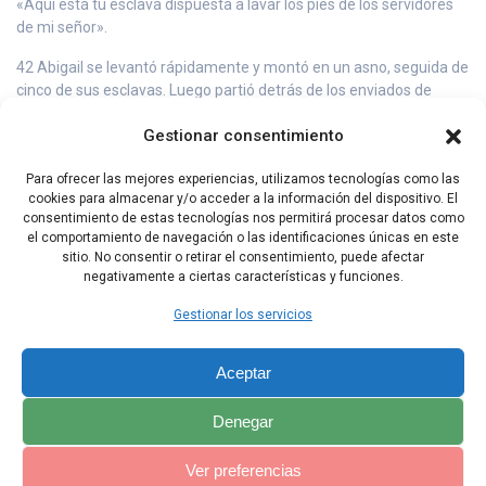
«Aquí está tu esclava dispuesta a lavar los pies de los servidores
de mi señor».
42 Abigail se levantó rápidamente y montó en un asno, seguida de
cinco de sus esclavas. Luego partió detrás de los enviados de
David y él la tomó por esposa.
Gestionar consentimiento
43 David también se había casado con Ajinóam de Izreel, y tuvo a
las dos por esposas.
Para ofrecer las mejores experiencias, utilizamos tecnologías como las
cookies para almacenar y/o acceder a la información del dispositivo. El
44 Saúl, por su parte, había dado a su hija Mical, la esposa de
consentimiento de estas tecnologías nos permitirá procesar datos como
David, a Paltí, hijo de Lais, que era de Galím.
el comportamiento de navegación o las identificaciones únicas en este
sitio. No consentir o retirar el consentimiento, puede afectar
negativamente a ciertas características y funciones.
Capítulo Anterior
Capítulo Siguiente
Gestionar los servicios
Aceptar
Denegar
Ver preferencias