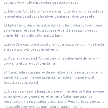
detrás». Pero no le avisó nada a su esposo Nabal.
20 Mientras Abigail, montada en su asno, bajaba por un recodo de
la montaña, David y sus hombres bajaban en dirección a ella.
21 Entre tanto, David pensaba: «En vano he protegido todo lo que
este tenía en el desierto, sin que se le perdiera ninguno de sus
bienes. El me ha devuelto mal por bien.
22 ¡Que Dios castigue a David una y otra vez, si dejo con vida hasta
el alba a uno solo de sus hombres!».
23 Apenas vio a David, Abigail bajó inmediatamente del asno, y
cayó ante él con el rostro en tierra.
24 Y postrada a sus pies, exclamó: «¡Que la falta recaiga sobre mí,
señor! ¡Pero permite que tu servidora hable en tu presencia!
¡Escucha sus palabras!
25 Que mi señor no le haga caso a ese miserable de Nabal, porque
su nombre dice lo que él es: él se llama Nabal, que significa
«insensato», y la insensatez lo acompaña. Pero yo, tu servidora, no
había visto a los jóvenes que había enviado mi señor.