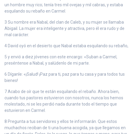
un hombre muy rico; tenía tres mil ovejas y mil cabras, y estaba
esquilando su rebaño en Carmel.
3 Su nombre era Nabal, del clan de Caleb, y su mujer se llamaba
Abigail. La mujer era inteligente y atractiva, pero él era rudo y de
mal carácter.
4 David oyó en el desierto que Nabal estaba esquilando su rebaño,
5 y envió a diez jóvenes con este encargo: «Suban a Carmel,
preséntense a Nabal, y salúdenlo de mi parte.
6 Díganle: «¡Salud! ¡Paz para ti, paz para tu casa y para todos tus
bienes!
7 Acabo de oír que te están esquilando el rebaño. Ahora bien,
cuando tus pastores estuvieron con nosotros, nunca los hemos
molestado, ni se les perdió nada durante todo el tiempo que
estuvieron en Carmel.
8 Pregunta a tus servidores y ellos te informarán. Que estos
muchachos reciban de ti una buena acogida, ya que llegamos en
un día de fiesta. Dales, te lo ruego, lo que tengas a mano, para tus