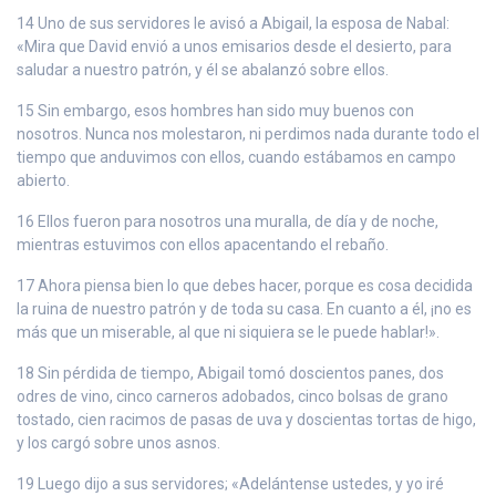
14 Uno de sus servidores le avisó a Abigail, la esposa de Nabal:
«Mira que David envió a unos emisarios desde el desierto, para
saludar a nuestro patrón, y él se abalanzó sobre ellos.
15 Sin embargo, esos hombres han sido muy buenos con
nosotros. Nunca nos molestaron, ni perdimos nada durante todo el
tiempo que anduvimos con ellos, cuando estábamos en campo
abierto.
16 Ellos fueron para nosotros una muralla, de día y de noche,
mientras estuvimos con ellos apacentando el rebaño.
17 Ahora piensa bien lo que debes hacer, porque es cosa decidida
la ruina de nuestro patrón y de toda su casa. En cuanto a él, ¡no es
más que un miserable, al que ni siquiera se le puede hablar!».
18 Sin pérdida de tiempo, Abigail tomó doscientos panes, dos
odres de vino, cinco carneros adobados, cinco bolsas de grano
tostado, cien racimos de pasas de uva y doscientas tortas de higo,
y los cargó sobre unos asnos.
19 Luego dijo a sus servidores; «Adelántense ustedes, y yo iré