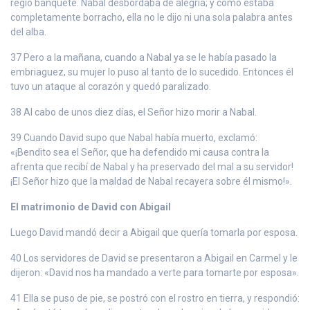
regio banquete. Nabal desbordaba de alegría; y como estaba
completamente borracho, ella no le dijo ni una sola palabra antes
del alba.
37 Pero a la mañana, cuando a Nabal ya se le había pasado la
embriaguez, su mujer lo puso al tanto de lo sucedido. Entonces él
tuvo un ataque al corazón y quedó paralizado.
38 Al cabo de unos diez días, el Señor hizo morir a Nabal.
39 Cuando David supo que Nabal había muerto, exclamó:
«¡Bendito sea el Señor, que ha defendido mi causa contra la
afrenta que recibí de Nabal y ha preservado del mal a su servidor!
¡El Señor hizo que la maldad de Nabal recayera sobre él mismo!».
El matrimonio de David con Abigail
Luego David mandó decir a Abigail que quería tomarla por esposa.
40 Los servidores de David se presentaron a Abigail en Carmel y le
dijeron: «David nos ha mandado a verte para tomarte por esposa».
41 Ella se puso de pie, se postró con el rostro en tierra, y respondió: