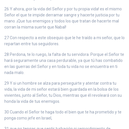
26 Y ahora, ¡por la vida del Señor y por tu propia vida! es el mismo
Señor el que te impide derramar sangre y hacerte justicia por tu
mano. ¡Que tus enemigos y todos los que tratan de hacerte mal
corran la misma suerte que Nabal!
27 Con respecto a este obsequio que le he traído a mi señor, que lo
repartan entre tus seguidores.
28 Perdona, te lo ruego, la falta de tu servidora. Porque el Señor te
hará seguramente una casa perdurable, ya que tú has combatido
en las guerras del Señor y en toda tu vida no se encuentra en ti
nada malo.
29 Y si un hombre se alza para perseguirte y atentar contra tu
vida, la vida de mi señor estará bien guardada en la bolsa de los
vivientes, junto al Señor, tu Dios, mientras que él revoleará con su
honda la vida de tus enemigos.
30 Cuando el Señor te haga todo el bien que te ha prometido y te
ponga como jefe en Israel,
31 que no tengas que sentir turbación ni remordimiento de