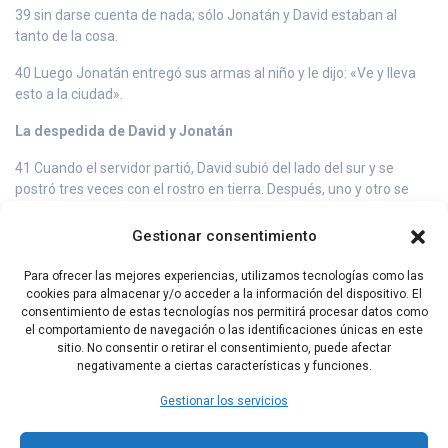
39 sin darse cuenta de nada; sólo Jonatán y David estaban al
tanto de la cosa.
40 Luego Jonatán entregó sus armas al niño y le dijo: «Ve y lleva
esto a la ciudad».
La despedida de David y Jonatán
41 Cuando el servidor partió, David subió del lado del sur y se
postró tres veces con el rostro en tierra. Después, uno y otro se
abrazaron llorando, hasta que la pena de David creció más
todavía.
Gestionar consentimiento
42 Entonces Jonatán dijo a David: «Vete en paz, ya que los dos nos
Para ofrecer las mejores experiencias, utilizamos tecnologías como las
hemos hecho un juramento en nombre del Señor, diciendo: «Que
cookies para almacenar y/o acceder a la información del dispositivo. El
el Señor esté entre tú y yo, entre mi descendencia y la tuya para
consentimiento de estas tecnologías nos permitirá procesar datos como
siempre».
el comportamiento de navegación o las identificaciones únicas en este
sitio. No consentir o retirar el consentimiento, puede afectar
negativamente a ciertas características y funciones.
Capítulo Anterior
Capítulo Siguiente
Gestionar los servicios