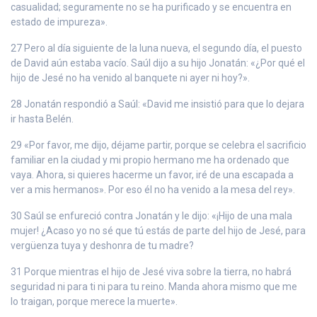
casualidad; seguramente no se ha purificado y se encuentra en
estado de impureza».
27 Pero al día siguiente de la luna nueva, el segundo día, el puesto
de David aún estaba vacío. Saúl dijo a su hijo Jonatán: «¿Por qué el
hijo de Jesé no ha venido al banquete ni ayer ni hoy?».
28 Jonatán respondió a Saúl: «David me insistió para que lo dejara
ir hasta Belén.
29 «Por favor, me dijo, déjame partir, porque se celebra el sacrificio
familiar en la ciudad y mi propio hermano me ha ordenado que
vaya. Ahora, si quieres hacerme un favor, iré de una escapada a
ver a mis hermanos». Por eso él no ha venido a la mesa del rey».
30 Saúl se enfureció contra Jonatán y le dijo: «¡Hijo de una mala
mujer! ¿Acaso yo no sé que tú estás de parte del hijo de Jesé, para
vergüenza tuya y deshonra de tu madre?
31 Porque mientras el hijo de Jesé viva sobre la tierra, no habrá
seguridad ni para ti ni para tu reino. Manda ahora mismo que me
lo traigan, porque merece la muerte».