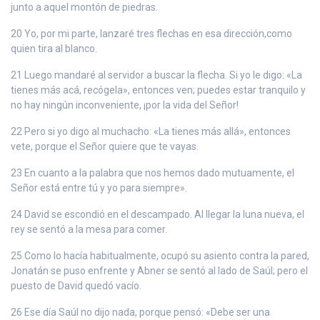
junto a aquel montón de piedras.
20 Yo, por mi parte, lanzaré tres flechas en esa dirección,como
quien tira al blanco.
21 Luego mandaré al servidor a buscar la flecha. Si yo le digo: «La
tienes más acá, recógela», entonces ven; puedes estar tranquilo y
no hay ningún inconveniente, ¡por la vida del Señor!
22 Pero si yo digo al muchacho: «La tienes más allá», entonces
vete, porque el Señor quiere que te vayas.
23 En cuanto a la palabra que nos hemos dado mutuamente, el
Señor está entre tú y yo para siempre».
24 David se escondió en el descampado. Al llegar la luna nueva, el
rey se sentó a la mesa para comer.
25 Como lo hacía habitualmente, ocupó su asiento contra la pared,
Jonatán se puso enfrente y Abner se sentó al lado de Saúl; pero el
puesto de David quedó vacío.
26 Ese día Saúl no dijo nada, porque pensó: «Debe ser una