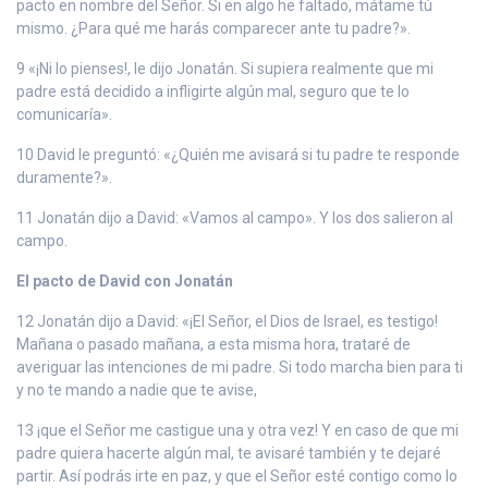
pacto en nombre del Señor. Si en algo he faltado, mátame tú
mismo. ¿Para qué me harás comparecer ante tu padre?».
9 «¡Ni lo pienses!, le dijo Jonatán. Si supiera realmente que mi
padre está decidido a infligirte algún mal, seguro que te lo
comunicaría».
10 David le preguntó: «¿Quién me avisará si tu padre te responde
duramente?».
11 Jonatán dijo a David: «Vamos al campo». Y los dos salieron al
campo.
El pacto de David con Jonatán
12 Jonatán dijo a David: «¡El Señor, el Dios de Israel, es testigo!
Mañana o pasado mañana, a esta misma hora, trataré de
averiguar las intenciones de mi padre. Si todo marcha bien para ti
y no te mando a nadie que te avise,
13 ¡que el Señor me castigue una y otra vez! Y en caso de que mi
padre quiera hacerte algún mal, te avisaré también y te dejaré
partir. Así podrás irte en paz, y que el Señor esté contigo como lo