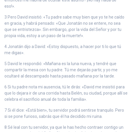
eso!».
3 Pero David insistió: «Tu padre sabe muy bien que yo te he caído
en gracia, y habrá pensado: «Que Jonatán no se entere, no sea
que se entristezca». Sin embargo, ¡por la vida del Señor y por tu
propia vida, estoy a un paso de la muerte!».
4 Jonatán dijo a David: «Estoy dispuesto, a hacer por ti lo que tú
me digas».
5 David le respondió: «Mañana es la luna nueva, y tendré que
compartir la mesa con tu padre. Tú me dejarás partir, y yo me
ocultaré al descampado hasta pasado mañana por la tarde.
6 Si tu padre nota mi ausencia, tú le dirás: «David me insistió para
que lo dejara ir de una corrida hasta Belén, su ciudad, porque allí se
celebra el sacrificio anual de toda la familia».
7 Si él dice: «Está bien», tu servidor podrá sentirse tranquilo. Pero
si se pone furioso, sabrás que él ha decidido mi ruina.
8 Sé leal con tu servidor, ya que le has hecho contraer contigo un