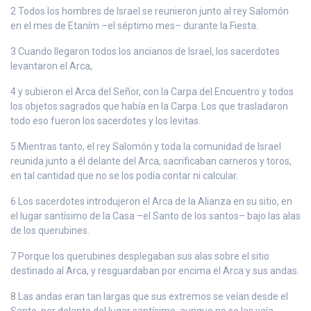
2 Todos los hombres de Israel se reunieron junto al rey Salomón
en el mes de Etaním –el séptimo mes– durante la Fiesta.
3 Cuando llegaron todos los ancianos de Israel, los sacerdotes
levantaron el Arca,
4 y subieron el Arca del Señor, con la Carpa del Encuentro y todos
los objetos sagrados que había en la Carpa. Los que trasladaron
todo eso fueron los sacerdotes y los levitas.
5 Mientras tanto, el rey Salomón y toda la comunidad de Israel
reunida junto a él delante del Arca, sacrificaban carneros y toros,
en tal cantidad que no se los podía contar ni calcular.
6 Los sacerdotes introdujeron el Arca de la Alianza en su sitio, en
el lugar santísimo de la Casa –el Santo de los santos– bajo las alas
de los querubines.
7 Porque los querubines desplegaban sus alas sobre el sitio
destinado al Arca, y resguardaban por encima el Arca y sus andas.
8 Las andas eran tan largas que sus extremos se veían desde el
Santo, por delante del lugar santísimo, aunque no se las veía