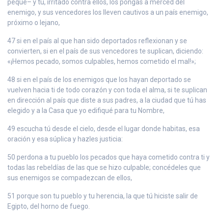
peque– y tú, irritado contra ellos, los pongas a merced del
enemigo, y sus vencedores los lleven cautivos a un país enemigo,
próximo o lejano,
47 si en el país al que han sido deportados reflexionan y se
convierten, si en el país de sus vencedores te suplican, diciendo:
«¡Hemos pecado, somos culpables, hemos cometido el mal!»;
48 si en el país de los enemigos que los hayan deportado se
vuelven hacia ti de todo corazón y con toda el alma, si te suplican
en dirección al país que diste a sus padres, a la ciudad que tú has
elegido y a la Casa que yo edifiqué para tu Nombre,
49 escucha tú desde el cielo, desde el lugar donde habitas, esa
oración y esa súplica y hazles justicia:
50 perdona a tu pueblo los pecados que haya cometido contra ti y
todas las rebeldías de las que se hizo culpable; concédeles que
sus enemigos se compadezcan de ellos,
51 porque son tu pueblo y tu herencia, la que tú hiciste salir de
Egipto, del horno de fuego.