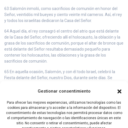
63 Salomón inmoló, como sacrificios de comunión en honor del
Señor, veintidós mil bueyes y ciento veinte mil carneros. Así, el rey
y todos los israelitas dedicaron la Casa del Señor.
64 Aquel día, el rey consagró el centro del atrio que está delante
de la Casa del Señor, ofreciendo allí el holocausto, la oblación y la
grasa de los sacrificios de comunión, porque el altar de bronce que
está delante del Señor resultaba demasiado pequeño para
contener los holocaustos, las oblaciones y la grasa de los
sacrificios de comunión.
65 En aquella ocasión, Salomón, y con él todo Israel, celebró la
Fiesta delante del Señor, nuestro Dios, durante siete días. Se
congregó una gran asamblea, venida desde la Entrada de Jamat
hasta el Torrente de Egipto.
Gestionar consentimiento
66 Al octavo día, Salomón despidió al pueblo. Ellos bendijeron al
Para ofrecer las mejores experiencias, utilizamos tecnologías como las
rey y se fueron a sus campamentos, con el corazón desbordante
cookies para almacenar y/o acceder a la información del dispositivo. El
de alegría por todo el bien que el Señor había hecho a su servidor
consentimiento de estas tecnologías nos permitirá procesar datos como
David y a su pueblo Israel.
el comportamiento de navegación o las identificaciones únicas en este
sitio. No consentir o retirar el consentimiento, puede afectar