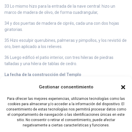
33 Lo mismo hizo para la entrada de la nave central: hizo un
marco de madera de olivo, de forma cuadrangular,
34 y dos puertas de madera de ciprés, cada una con dos hojas
giratorias.
35 Hizo esculpir querubines, palmeras y pimpollos, y los revistió de
oro, bien aplicado a los relieves.
36 Luego edificó el patio interior, con tres hileras de piedras
talladas y una hilera de tablas de cedro.
La fecha de la construcción del Templo
37 En el cuarto año, en el mes de Ziv, se pusieron los fundamentos
Gestionar consentimiento
de la Casa del Señor.
Para ofrecer las mejores experiencias, utilizamos tecnologías como las
38 En el año undécimo, en el mes de Bul –que es el octavo mes–,
cookies para almacenar y/o acceder a la información del dispositivo. El
fue terminada la Casa en todos sus detalles y conforme al
consentimiento de estas tecnologías nos permitirá procesar datos como
proyecto. Siete años tardó Salomón para terminarla.
el comportamiento de navegación o las identificaciones únicas en este
sitio. No consentir o retirar el consentimiento, puede afectar
negativamente a ciertas características y funciones.