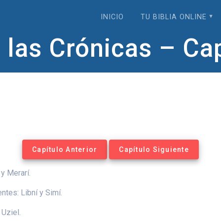
INICIO
TU BIBLIA ONLINE
 las Crónicas – Cap
Capítulo Anterior
Capítulo Siguiente
y Merarí.
tes: Libní y Simí.
Uziel.