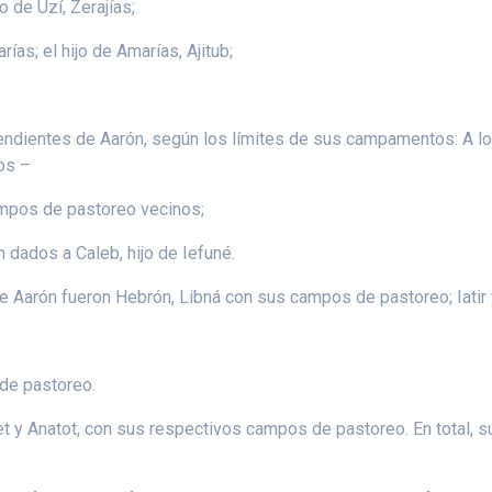
jo de Uzí, Zerajías;
rías; el hijo de Amarías, Ajitub;
endientes de Aarón, según los límites de sus campamentos: A lo
os –
ampos de pastoreo vecinos;
 dados a Caleb, hijo de Iefuné.
de Aarón fueron Hebrón, Libná con sus campos de pastoreo; Iat
de pastoreo.
et y Anatot, con sus respectivos campos de pastoreo. En total, 