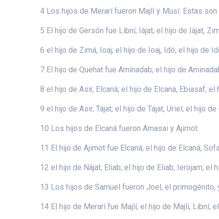
4 Los hijos de Merarí fueron Majlí y Musí. Estas son
5 El hijo de Gersón fue Libní; Iájat; el hijo de Iájat, Zi
6 el hijo de Zimá, Ioaj; el hijo de Ioaj, Idó; el hijo de Id
7 El hijo de Quehat fue Aminadab; el hijo de Aminadab,
8 el hijo de Asir, Elcaná; el hijo de Elcaná, Ebiasaf; el 
9 el hijo de Asir, Tájat; el hijo de Tájat, Uriel; el hijo d
10 Los hijos de Elcaná fueron Amasai y Ajimot.
11 El hijo de Ajimot fue Elcaná; el hijo de Elcaná, Sofai
12 el hijo de Nájat, Eliab; el hijo de Eliab, Ierojam; el
13 Los hijos de Samuel fueron Joel, el primogénito, 
14 El hijo de Merarí fue Majlí; el hijo de Majlí, Libní; e