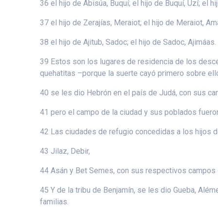
36 el hijo de Abisúa, Buquí; el hijo de Buquí, Uzí; el hi
37 el hijo de Zerajías, Meraiot; el hijo de Meraiot, Ama
38 el hijo de Ajitub, Sadoc; el hijo de Sadoc, Ajimáas.
39 Estos son los lugares de residencia de los desc
quehatitas –porque la suerte cayó primero sobre ell
40 se les dio Hebrón en el país de Judá, con sus c
41 pero el campo de la ciudad y sus poblados fueron
42 Las ciudades de refugio concedidas a los hijos 
43 Jilaz, Debir,
44 Asán y Bet Semes, con sus respectivos campos 
45 Y de la tribu de Benjamín, se les dio Gueba, Além
familias.