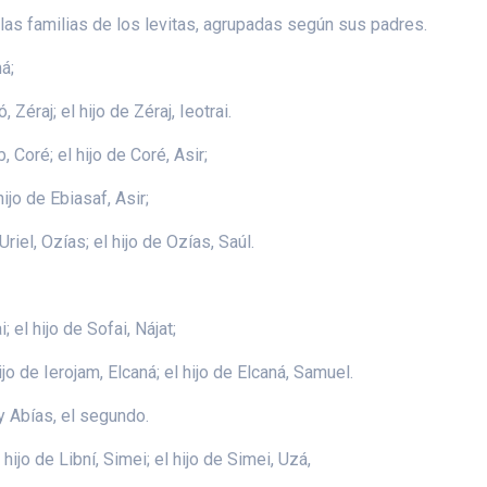
 las familias de los levitas, agrupadas según sus padres.
má;
ó, Zéraj; el hijo de Zéraj, Ieotrai.
 Coré; el hijo de Coré, Asir;
hijo de Ebiasaf, Asir;
e Uriel, Ozías; el hijo de Ozías, Saúl.
; el hijo de Sofai, Nájat;
 hijo de Ierojam, Elcaná; el hijo de Elcaná, Samuel.
y Abías, el segundo.
l hijo de Libní, Simei; el hijo de Simei, Uzá,