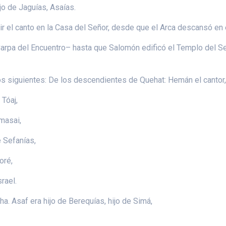
ijo de Jaguías, Asaías.
r el canto en la Casa del Señor, desde que el Arca descansó en e
Carpa del Encuentro– hasta que Salomón edificó el Templo del Se
os siguientes: De los descendientes de Quehat: Hemán el cantor, 
 Tóaj,
Amasai,
e Sefanías,
oré,
srael.
. Asaf era hijo de Berequías, hijo de Simá,