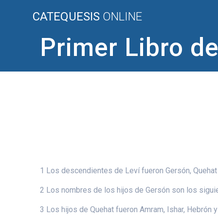
Saltar
CATEQUESIS
ONLINE
al
contenido
Primer Libro de
1 Los descendientes de Leví fueron Gersón, Quehat 
2 Los nombres de los hijos de Gersón son los siguien
3 Los hijos de Quehat fueron Amram, Ishar, Hebrón y 