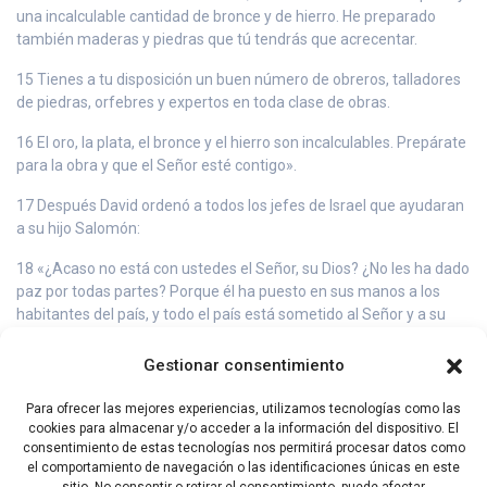
una incalculable cantidad de bronce y de hierro. He preparado
también maderas y piedras que tú tendrás que acrecentar.
15 Tienes a tu disposición un buen número de obreros, talladores
de piedras, orfebres y expertos en toda clase de obras.
16 El oro, la plata, el bronce y el hierro son incalculables. Prepárate
para la obra y que el Señor esté contigo».
17 Después David ordenó a todos los jefes de Israel que ayudaran
a su hijo Salomón:
18 «¿Acaso no está con ustedes el Señor, su Dios? ¿No les ha dado
paz por todas partes? Porque él ha puesto en sus manos a los
habitantes del país, y todo el país está sometido al Señor y a su
pueblo.
Gestionar consentimiento
19 Dedíquense ahora de todo corazón y con toda su alma a buscar
al Señor, su Dios. Prepárense a edificar el Santuario del Señor, su
Para ofrecer las mejores experiencias, utilizamos tecnologías como las
Dios, a fin de trasladar a la Casa que se va edificar para el nombre
cookies para almacenar y/o acceder a la información del dispositivo. El
del Señor el Arca de la Alianza del Señor y los utensilios
consentimiento de estas tecnologías nos permitirá procesar datos como
consagrados a Dios».
el comportamiento de navegación o las identificaciones únicas en este