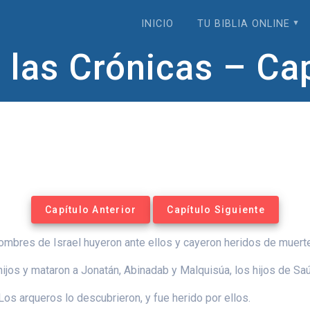
INICIO
TU BIBLIA ONLINE
 las Crónicas – Ca
Capítulo Anterior
Capítulo Siguiente
hombres de Israel huyeron ante ellos y cayeron heridos de muert
hijos y mataron a Jonatán, Abinadab y Malquisúa, los hijos de Saú
os arqueros lo descubrieron, y fue herido por ellos.