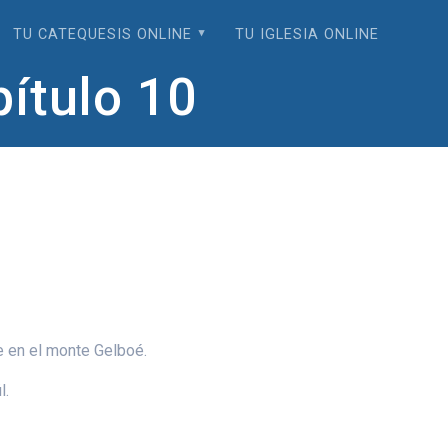
TU CATEQUESIS ONLINE
TU IGLESIA ONLINE
pítulo 10
e en el monte Gelboé.
l.