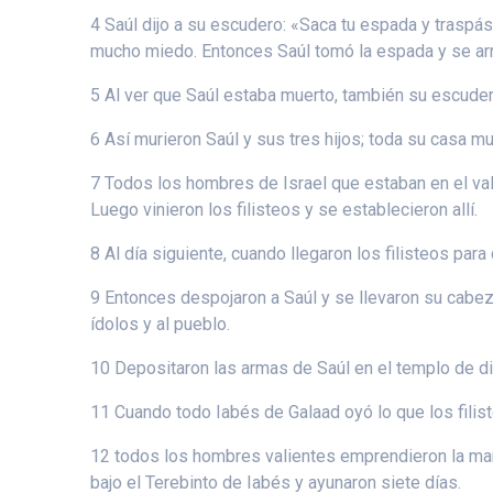
4 Saúl dijo a su escudero: «Saca tu espada y traspá
mucho miedo. Entonces Saúl tomó la espada y se arro
5 Al ver que Saúl estaba muerto, también su escude
6 Así murieron Saúl y sus tres hijos; toda su casa m
7 Todos los hombres de Israel que estaban en el vall
Luego vinieron los filisteos y se establecieron allí.
8 Al día siguiente, cuando llegaron los filisteos par
9 Entonces despojaron a Saúl y se llevaron su cabeza
ídolos y al pueblo.
10 Depositaron las armas de Saúl en el templo de d
11 Cuando todo Iabés de Galaad oyó lo que los filis
12 todos los hombres valientes emprendieron la march
bajo el Terebinto de Iabés y ayunaron siete días.