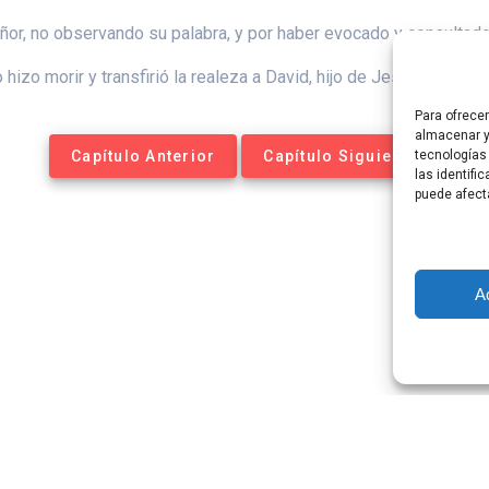
ñor, no observando su palabra, y por haber evocado y consultado 
 hizo morir y transfirió la realeza a David, hijo de Jesé.
Para ofrece
almacenar y
Capítulo Anterior
Capítulo Siguiente
tecnologías
las identifi
puede afect
A
tequesis Online. Construido utilizando WordPress y el
Materia