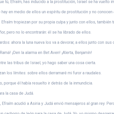
 tú, Efraím, has inducido a la prostitución, Israel se ha vuelto i
 hay en medio de ellos un espíritu de prostitución y no conocen 
y Efraím tropiezan por su propia culpa y junto con ellos, también 
r, pero no lo encontrarán: él se ha librado de ellos.
rdos: ahora la luna nueva los va a devorar, a ellos junto con sus
Ramá! ¡Den la alarma en Bet Aven! ¡Alerta, Benjamín!
tre las tribus de Israel, yo hago saber una cosa cierta.
n los límites: sobre ellos derramaré mi furor a raudales.
 porque él había resuelto ir detrás de la inmundicia.
ra la casa de Judá.
Efraím acudió a Asiria y Judá envió mensajeros al gran rey. Pero 
 cachorro de león para la casa de Judá. Yo, yo mismo desgarraré