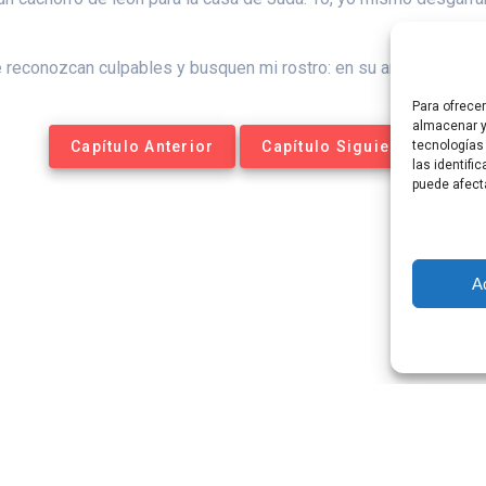
 se reconozcan culpables y busquen mi rostro: en su angustia, me
Para ofrece
almacenar y
Capítulo Anterior
Capítulo Siguiente
tecnologías
las identifi
puede afect
A
tequesis Online. Construido utilizando WordPress y el
Materia