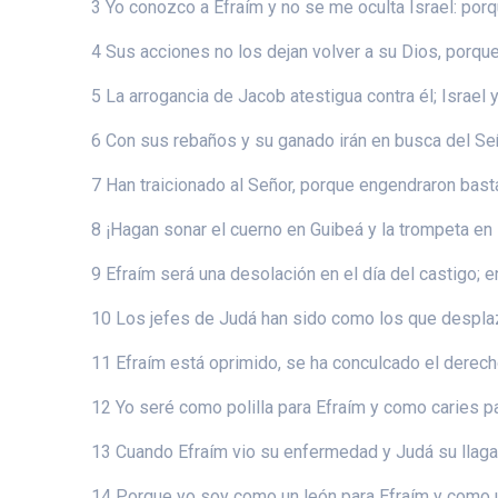
3 Yo conozco a Efraím y no se me oculta Israel: porque
4 Sus acciones no los dejan volver a su Dios, porque
5 La arrogancia de Jacob atestigua contra él; Israel 
6 Con sus rebaños y su ganado irán en busca del Seño
7 Han traicionado al Señor, porque engendraron basta
8 ¡Hagan sonar el cuerno en Guibeá y la trompeta en 
9 Efraím será una desolación en el día del castigo; en
10 Los jefes de Judá han sido como los que desplaza
11 Efraím está oprimido, se ha conculcado el derecho,
12 Yo seré como polilla para Efraím y como caries pa
13 Cuando Efraím vio su enfermedad y Judá su llaga, 
14 Porque yo soy como un león para Efraím y como un