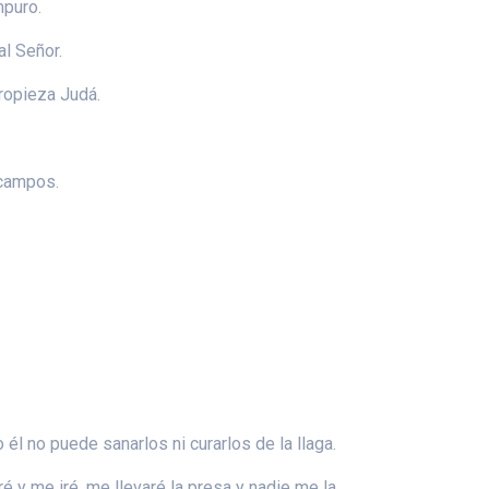
mpuro.
al Señor.
tropieza Judá.
 campos.
él no puede sanarlos ni curarlos de la llaga.
 y me iré, me llevaré la presa y nadie me la