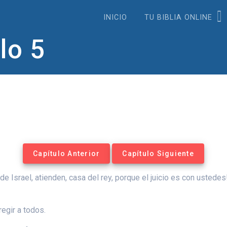
INICIO
TU BIBLIA ONLINE
lo 5
Capítulo Anterior
Capítulo Siguiente
de Israel, atienden, casa del rey, porque el juicio es con ustede
regir a todos.