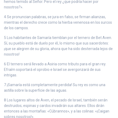
hemos temido al Señor. Pero el rey ¿que podría hacer por
nosotros?».
4 Se pronuncian palabras, se jura en falso, se firman alianzas,
mientras el derecho crece como la hierba venenosa en los surcos
de los campos.
5 Los habitantes de Samaría tiemblan por el ternero de Bet Aven.
Sí, su pueblo está de duelo por él, lo mismo que sus sacerdotes:
¡que se alegren de su gloria, ahora que ha sido desterrada lejos de
nosotros!
6 El ternero será llevado a Asiria como tributo para el gran rey.
Efraím soportará el oprobio e Israel se avergonzará de sus
intrigas.
7 ¡Samaría está completamente perdida! Su rey es como una
astilla sobre la superficie de las aguas.
8 Los lugares altos de Aven, el pecado de Israel, también serán
destruidos; espinas y cardos invadirán sus altares. Ellos dirán
entonces a las montañas: «Cúbrannos», y a las colinas: «¡Caigan
sobres nosotros!».