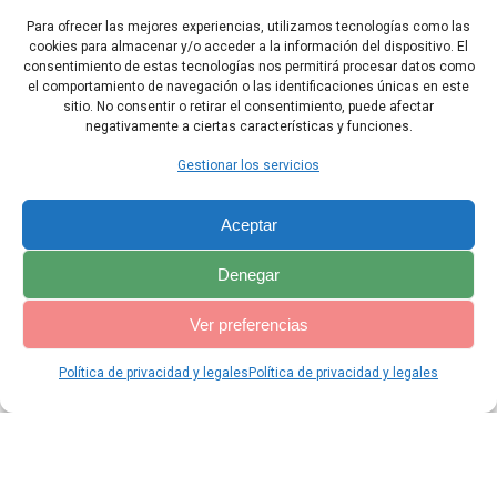
Para ofrecer las mejores experiencias, utilizamos tecnologías como las
15 Esto es lo que les hizo Betel, por la enorme maldad de ustedes:
cookies para almacenar y/o acceder a la información del dispositivo. El
al despuntar el alba, el rey de Israel estará completamente
consentimiento de estas tecnologías nos permitirá procesar datos como
perdido.
el comportamiento de navegación o las identificaciones únicas en este
sitio. No consentir o retirar el consentimiento, puede afectar
negativamente a ciertas características y funciones.
Capítulo Anterior
Capítulo Siguiente
Gestionar los servicios
Aceptar
Denegar
Ver preferencias
Política de privacidad y legales
Política de privacidad y legales
© 2026 Catequesis Online. Construido utilizando WordPress y el