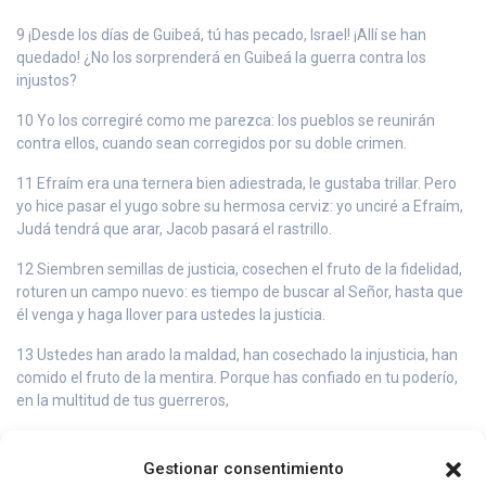
9 ¡Desde los días de Guibeá, tú has pecado, Israel! ¡Allí se han
quedado! ¿No los sorprenderá en Guibeá la guerra contra los
injustos?
10 Yo los corregiré como me parezca: los pueblos se reunirán
contra ellos, cuando sean corregidos por su doble crimen.
11 Efraím era una ternera bien adiestrada, le gustaba trillar. Pero
yo hice pasar el yugo sobre su hermosa cerviz: yo unciré a Efraím,
Judá tendrá que arar, Jacob pasará el rastrillo.
12 Siembren semillas de justicia, cosechen el fruto de la fidelidad,
roturen un campo nuevo: es tiempo de buscar al Señor, hasta que
él venga y haga llover para ustedes la justicia.
13 Ustedes han arado la maldad, han cosechado la injusticia, han
comido el fruto de la mentira. Porque has confiado en tu poderío,
en la multitud de tus guerreros,
14 habrá un tumulto en medio de tu pueblo; todas tus fortalezas
serán devastadas, como Salmán devastó a Bet Arbel en el día del
Gestionar consentimiento
combate, cuando fue aplastada la madre con sus hijos.