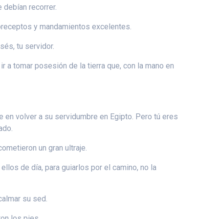
 debían recorrer.
s, preceptos y mandamientos excelentes.
és, tu servidor.
 ir a tomar posesión de la tierra que, con la mano en
e en volver a su servidumbre en Egipto. Pero tú eres
ado.
cometieron un gran ultraje.
llos de día, para guiarlos por el camino, no la
 calmar su sed.
on los pies.