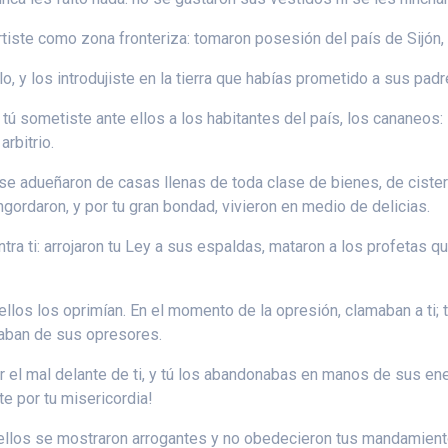
rtiste como zona fronteriza: tomaron posesión del país de Sijón,
lo, y los introdujiste en la tierra que habías prometido a sus pad
 tú sometiste ante ellos a los habitantes del país, los cananeos:
arbitrio.
; se adueñaron de casas llenas de toda clase de bienes, de ciste
gordaron, y por tu gran bondad, vivieron en medio de delicias.
ra ti: arrojaron tu Ley a sus espaldas, mataron a los profetas q
los los oprimían. En el momento de la opresión, clamaban a ti; t
vaban de sus opresores.
r el mal delante de ti, y tú los abandonabas en manos de sus ene
te por tu misericordia!
o ellos se mostraron arrogantes y no obedecieron tus mandamient