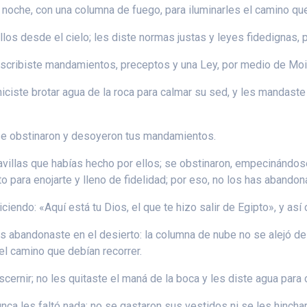
noche, con una columna de fuego, para iluminarles el camino que
ellos desde el cielo; les diste normas justas y leyes fidedigna
escribiste mandamientos, preceptos y una Ley, por medio de Mois
hiciste brotar agua de la roca para calmar su sed, y les mandaste
se obstinaron y desoyeron tus mandamientos.
villas que habías hecho por ellos; se obstinaron, empecinándos
o para enojarte y lleno de fidelidad; por eso, no los has abandon
ciendo: «Aquí está tu Dios, el que te hizo salir de Egipto», y así 
s abandonaste en el desierto: la columna de nube no se alejó de e
el camino que debían recorrer.
iscernir; no les quitaste el maná de la boca y les diste agua para
nca les faltó nada: no se gastaron sus vestidos ni se les hinchar