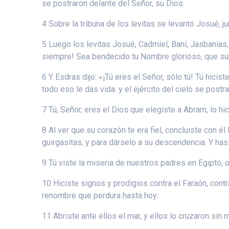
se postraron delante del Señor, su Dios.
4 Sobre la tribuna de los levitas se levantó Josué, j
5 Luego los levitas Josué, Cadmiel, Baní, Jasbanías,
siempre! Sea bendecido tu Nombre glorioso, que sup
6 Y Esdras dijo: «¡Tú eres el Señor, sólo tú! Tú hicist
todo eso le das vida. y el ejército del cielo se postra 
7 Tú, Señor, eres el Dios que elegiste a Abram, lo hi
8 Al ver que su corazón te era fiel, concluiste con él
guirgasitas, y para dárselo a su descendencia. Y has
9 Tú viste la miseria de nuestros padres en Egipto, o
10 Hiciste signos y prodigios contra el Faraón, cont
renombre que perdura hasta hoy.
11 Abriste ante ellos el mar, y ellos lo cruzaron si