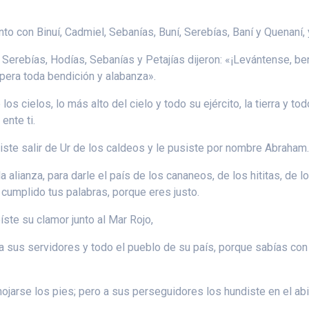
unto con Binuí, Cadmiel, Sebanías, Buní, Serebías, Baní y Quenaní, 
 Serebías, Hodías, Sebanías y Petajías dijeron: «¡Levántense, b
era toda bendición y alabanza».
e los cielos, lo más alto del cielo y todo su ejército, la tierra y t
ente ti.
ciste salir de Ur de los caldeos y le pusiste por nombre Abraham
 la alianza, para darle el país de los cananeos, de los hititas, de
 cumplido tus palabras, porque eres justo.
íste su clamor junto al Mar Rojo,
ra sus servidores y todo el pueblo de su país, porque sabías con 
n mojarse los pies; pero a sus perseguidores los hundiste en el 