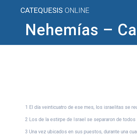
Saltar
CATEQUESIS
ONLINE
al
contenido
Nehemías – Cap
1 El día veinticuatro de ese mes, los israelitas se r
2 Los de la estirpe de Israel se separaron de todos
3 Una vez ubicados en sus puestos, durante una cuart