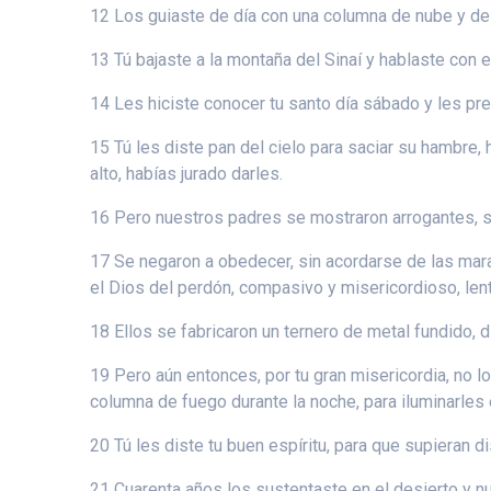
12 Los guiaste de día con una columna de nube y de 
13 Tú bajaste a la montaña del Sinaí y hablaste con 
14 Les hiciste conocer tu santo día sábado y les pr
15 Tú les diste pan del cielo para saciar su hambre, 
alto, habías jurado darles.
16 Pero nuestros padres se mostraron arrogantes, 
17 Se negaron a obedecer, sin acordarse de las mara
el Dios del perdón, compasivo y misericordioso, lent
18 Ellos se fabricaron un ternero de metal fundido, di
19 Pero aún entonces, por tu gran misericordia, no lo
columna de fuego durante la noche, para iluminarles 
20 Tú les diste tu buen espíritu, para que supieran d
21 Cuarenta años los sustentaste en el desierto y nu