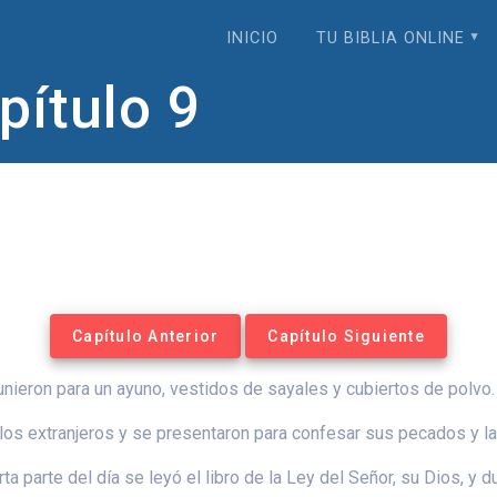
INICIO
TU BIBLIA ONLINE
ítulo 9
Capítulo Anterior
Capítulo Siguiente
eunieron para un ayuno, vestidos de sayales y cubiertos de polvo.
 los extranjeros y se presentaron para confesar sus pecados y la
a parte del día se leyó el libro de la Ley del Señor, su Dios, y 