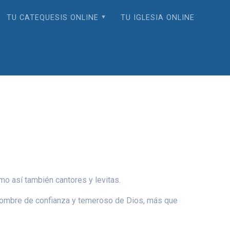
TU CATEQUESIS ONLINE
TU IGLESIA ONLINE
mo así también cantores y levitas.
 hombre de confianza y temeroso de Dios, más que