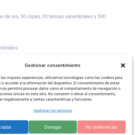
as de oro, 50 copas, 30 túnicas sacerdotales y 500
rdotales.
ael se establecieron en sus ciudades. Al llegar el
Gestionar consentimiento
r las mejores experiencias, utilizamos tecnologías como las cookies para
/o acceder a la información del dispositivo. El consentimiento de estas
 nos permitirá procesar datos como el comportamiento de navegación o
caciones únicas en este sitio. No consentir o retirar el consentimiento,
ar negativamente a ciertas características y funciones.
Gestionar los servicios
ceptar
Denegar
Ver preferencias