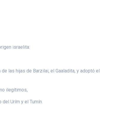
igen israelita:
e las hijas de Barzilai, el Gaaladita, y adoptó el
mo ilegítimos,
 del Urím y el Tumín.