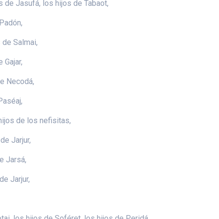
s de Jasufá, los hijos de Tabaot,
 Padón,
s de Salmai,
e Gajar,
 de Necodá,
Paséaj,
ijos de los nefisitas,
de Jarjur,
de Jarsá,
de Jarjur,
ai, los hijos de Soféret, los hijos de Peridá,