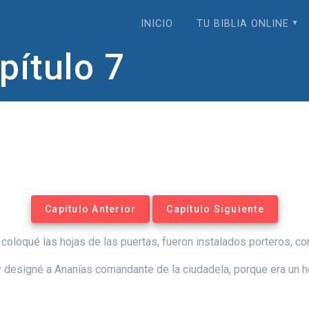
INICIO
TU BIBLIA ONLINE
ítulo 7
Capítulo Anterior
Capítulo Siguiente
coloqué las hojas de las puertas, fueron instalados porteros, co
 y designé a Ananías comandante de la ciudadela, porque era un