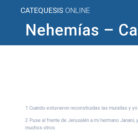
Saltar
CATEQUESIS
ONLINE
al
contenido
Nehemías – Cap
1 Cuando estuvieron reconstruidas las murallas y yo 
2 Puse al frente de Jerusalén a mi hermano Jananí,
muchos otros.