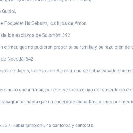
e Guidel,
os de Poquéret Ha Sebaim, los hijos de Amón.
s de los esclavos de Salomón: 392.
 e Imer, que no pudieron probar si su familia y su raza eran de or
os de Necodá: 642.
ijos de Jacós, los hijos de Barzilai, que se había casado con una d
ero no lo encontraron; por eso se los excluyó del sacerdocio co
as sagradas, hasta que un sacerdote consultara a Dios por medio
 7.337. Había también 245 cantores y cantoras.