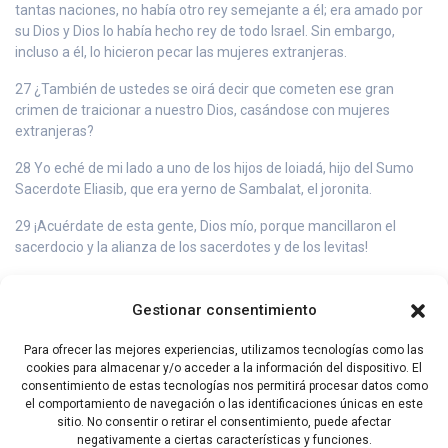
tantas naciones, no había otro rey semejante a él; era amado por
su Dios y Dios lo había hecho rey de todo Israel. Sin embargo,
incluso a él, lo hicieron pecar las mujeres extranjeras.
27 ¿También de ustedes se oirá decir que cometen ese gran
crimen de traicionar a nuestro Dios, casándose con mujeres
extranjeras?
28 Yo eché de mi lado a uno de los hijos de Ioiadá, hijo del Sumo
Sacerdote Eliasib, que era yerno de Sambalat, el joronita.
29 ¡Acuérdate de esta gente, Dios mío, porque mancillaron el
sacerdocio y la alianza de los sacerdotes y de los levitas!
30 Yo los purifiqué de todo elemento extranjero. Establecí para los
sacerdotes y los levitas reglamentos que determinaban la tarea
Gestionar consentimiento
de cada uno,
Para ofrecer las mejores experiencias, utilizamos tecnologías como las
31 e hice lo mismo para la ofrenda de la leña, en los tiempos
cookies para almacenar y/o acceder a la información del dispositivo. El
fijados, y para las primicias. ¡Acuérdate de mí, Dios mío, para mi
consentimiento de estas tecnologías nos permitirá procesar datos como
bien!
el comportamiento de navegación o las identificaciones únicas en este
sitio. No consentir o retirar el consentimiento, puede afectar
negativamente a ciertas características y funciones.