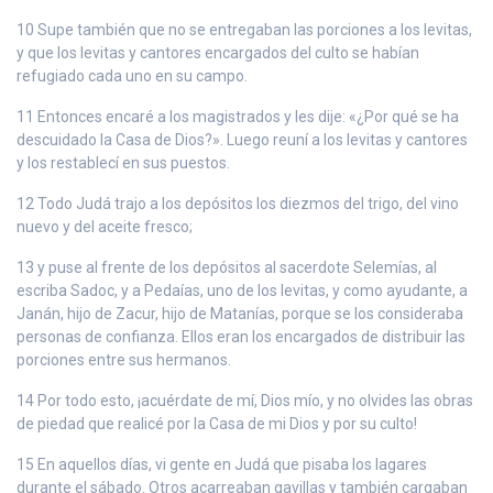
10 Supe también que no se entregaban las porciones a los levitas,
y que los levitas y cantores encargados del culto se habían
refugiado cada uno en su campo.
11 Entonces encaré a los magistrados y les dije: «¿Por qué se ha
descuidado la Casa de Dios?». Luego reuní a los levitas y cantores
y los restablecí en sus puestos.
12 Todo Judá trajo a los depósitos los diezmos del trigo, del vino
nuevo y del aceite fresco;
13 y puse al frente de los depósitos al sacerdote Selemías, al
escriba Sadoc, y a Pedaías, uno de los levitas, y como ayudante, a
Janán, hijo de Zacur, hijo de Matanías, porque se los consideraba
personas de confianza. Ellos eran los encargados de distribuir las
porciones entre sus hermanos.
14 Por todo esto, ¡acuérdate de mí, Dios mío, y no olvides las obras
de piedad que realicé por la Casa de mi Dios y por su culto!
15 En aquellos días, vi gente en Judá que pisaba los lagares
durante el sábado. Otros acarreaban gavillas y también cargaban