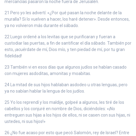
mercancías pasaron la noche fuera de Jerusalén.
21 Pero yo les advertí: «¿Por qué pasan la noche delante de la
muralla? Si lo vuelven a hacer, los haré detener». Desde entonces,
ya no volvieron más durante el sábado.
22 Luego ordené a los levitas que se purificaran y fueran a
custodiar las puertas, a fin de santificar el día sábado. También por
esto, ¡acuérdate de mí, Dios mío, y ten piedad de mí, por tu gran
fidelidad!
23 También vi en esos días que algunos judíos se habían casado
con mujeres asdoditas, amonitas y moabitas.
24 La mitad de sus hijos hablaban asdodeo u otras lenguas, pero
ya no sabían hablar la lengua de los judíos.
25 Yo los reprendí y los maldije, golpeé a algunos, les tiré de los
cabellos y los conjuré en nombre de Dios, diciéndoles: «¡No
entreguen sus hijas a los hijos de ellos, ni se casen con sus hijas, ni
ustedes, ni sus hijos!»
26 ¿No fue acaso por esto que pecó Salomón, rey de Israel? Entre