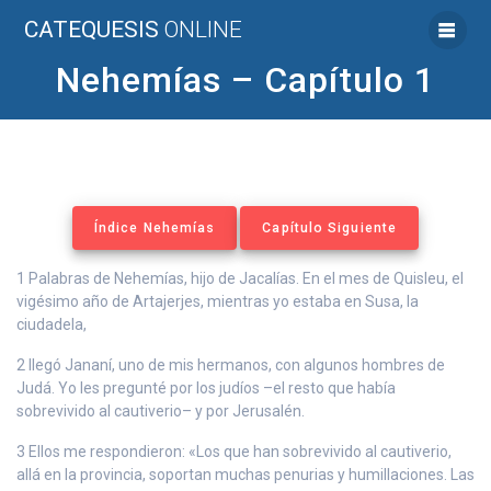
Saltar
CATEQUESIS
ONLINE
al
contenido
Nehemías – Capítulo 1
Índice Nehemías
Capítulo Siguiente
1 Palabras de Nehemías, hijo de Jacalías. En el mes de Quisleu, el
vigésimo año de Artajerjes, mientras yo estaba en Susa, la
ciudadela,
2 llegó Jananí, uno de mis hermanos, con algunos hombres de
Judá. Yo les pregunté por los judíos –el resto que había
sobrevivido al cautiverio– y por Jerusalén.
3 Ellos me respondieron: «Los que han sobrevivido al cautiverio,
allá en la provincia, soportan muchas penurias y humillaciones. Las