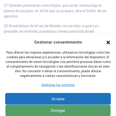
21 Ustedes pisotearán a los impíos, que serán ceniza bajo la
planta de sus pies, en el Día que yo preparo, dice el Señor de los
ejércitos.
22 Acuérdense de la Ley de Moisés, mi servidor, a quien yo
prescribí, en el Horeb, preceptos y leyes para todo Israel.
23 Yo les voy a enviar a Elías, el profeta, antes que llegue el Día del
Gestionar consentimiento
Señor, grande y terrible.
Para ofrecer las mejores experiencias, utilizamos tecnologías como las
24 El hará volver el corazón de los padres hacia sus hijos y el
cookies para almacenar y/o acceder a la información del dispositivo. El
corazón de los hijos hacia sus padres, para que yo no venga a
consentimiento de estas tecnologías nos permitirá procesar datos como
castigar el país con el exterminio total.
el comportamiento de navegación o las identificaciones únicas en este
sitio. No consentir o retirar el consentimiento, puede afectar
negativamente a ciertas características y funciones.
Capítulo Anterior
Índice Malaquias
Gestionar los servicios
Aceptar
Denegar