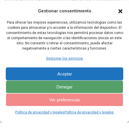
La aplicación del castigo
Gestionar consentimiento
23 Así habló Moisés a los israelitas. Entonces ellos sacaron el
Para ofrecer las mejores experiencias, utilizamos tecnologías como las
blasfemo fuera del campamento y lo mataron a pedradas. De
cookies para almacenar y/o acceder a la información del dispositivo. El
esta manera ejecutaron la orden que el Señor había dado a
consentimiento de estas tecnologías nos permitirá procesar datos como
Moisés.
el comportamiento de navegación o las identificaciones únicas en este
sitio. No consentir o retirar el consentimiento, puede afectar
negativamente a ciertas características y funciones.
Capítulo Anterior
Capítulo Siguiente
Gestionar los servicios
Aceptar
Denegar
Ver preferencias
Política de privacidad y legales
Política de privacidad y legales