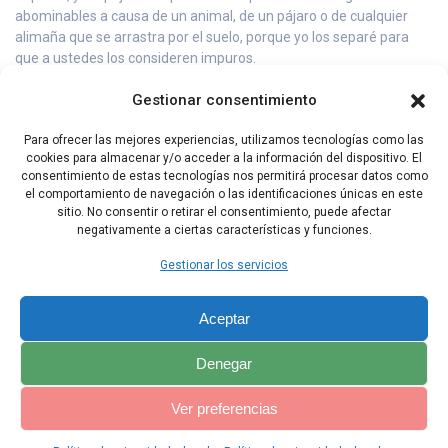
abominables a causa de un animal, de un pájaro o de cualquier
alimaña que se arrastra por el suelo, porque yo los separé para
que a ustedes los consideren impuros.
26 Ustedes serán santos, porque yo, el Señor, soy santo, y los
Gestionar consentimiento
separé de los otros pueblos, para que me pertenezcan.
Para ofrecer las mejores experiencias, utilizamos tecnologías como las
27 El hombre o la mujer que consulten a los muertos o a otros
cookies para almacenar y/o acceder a la información del dispositivo. El
espíritus, serán castigados con la muerte: los matarán a pedradas,
consentimiento de estas tecnologías nos permitirá procesar datos como
y su sangre caerá sobre ellos.
el comportamiento de navegación o las identificaciones únicas en este
sitio. No consentir o retirar el consentimiento, puede afectar
negativamente a ciertas características y funciones.
Capítulo Anterior
Capítulo Siguiente
Gestionar los servicios
Aceptar
Denegar
Ver preferencias