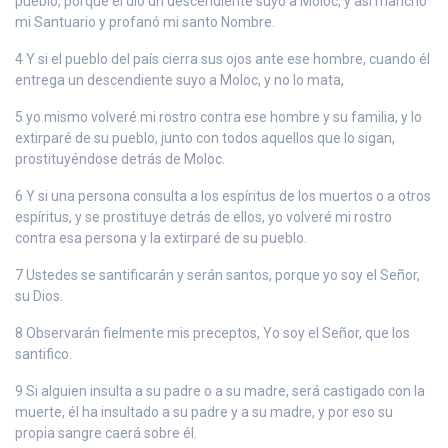
pueblo, porque él dio un descendiente suyo a Moloc, y así manchó
mi Santuario y profanó mi santo Nombre.
4 Y si el pueblo del país cierra sus ojos ante ese hombre, cuando él
entrega un descendiente suyo a Moloc, y no lo mata,
5 yo mismo volveré mi rostro contra ese hombre y su familia, y lo
extirparé de su pueblo, junto con todos aquellos que lo sigan,
prostituyéndose detrás de Moloc.
6 Y si una persona consulta a los espíritus de los muertos o a otros
espíritus, y se prostituye detrás de ellos, yo volveré mi rostro
contra esa persona y la extirparé de su pueblo.
7 Ustedes se santificarán y serán santos, porque yo soy el Señor,
su Dios.
8 Observarán fielmente mis preceptos, Yo soy el Señor, que los
santifico.
9 Si alguien insulta a su padre o a su madre, será castigado con la
muerte, él ha insultado a su padre y a su madre, y por eso su
propia sangre caerá sobre él.