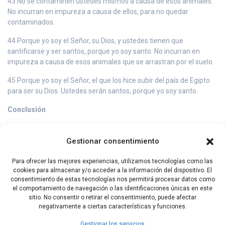
43 No se contaminen ustedes mismos a causa de esos animales.
No incurran en impureza a causa de ellos, para no quedar
contaminados.
44 Porque yo soy el Señor, su Dios, y ustedes tienen que
santificarse y ser santos, porque yo soy santo. No incurran en
impureza a causa de esos animales que se arrastran por el suelo.
45 Porque yo soy el Señor, el que los hice subir del país de Egipto
para ser su Dios. Ustedes serán santos, porque yo soy santo.
Conclusión
46 Estas son las instrucciones acerca de los animales, de las aves,
de todos los seres vivientes que se mueven en las aguas, y de
Gestionar consentimiento
todos los demás animales que se arrastran por el suelo.
Para ofrecer las mejores experiencias, utilizamos tecnologías como las
47 Así se establecerá una distinción entre lo puro y lo impuro, y
cookies para almacenar y/o acceder a la información del dispositivo. El
entre los seres vivientes que está permitido comer y los que no
consentimiento de estas tecnologías nos permitirá procesar datos como
pueden ser comidos.
el comportamiento de navegación o las identificaciones únicas en este
sitio. No consentir o retirar el consentimiento, puede afectar
negativamente a ciertas características y funciones.
Capítulo Anterior
Capítulo Siguiente
Gestionar los servicios