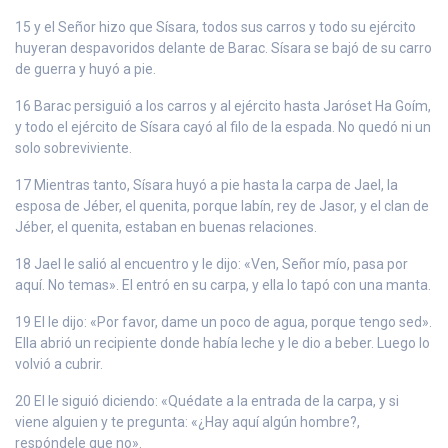
15 y el Señor hizo que Sísara, todos sus carros y todo su ejército
huyeran despavoridos delante de Barac. Sísara se bajó de su carro
de guerra y huyó a pie.
16 Barac persiguió a los carros y al ejército hasta Jaróset Ha Goím,
y todo el ejército de Sísara cayó al filo de la espada. No quedó ni un
solo sobreviviente.
17 Mientras tanto, Sísara huyó a pie hasta la carpa de Jael, la
esposa de Jéber, el quenita, porque Iabín, rey de Jasor, y el clan de
Jéber, el quenita, estaban en buenas relaciones.
18 Jael le salió al encuentro y le dijo: «Ven, Señor mío, pasa por
aquí. No temas». El entró en su carpa, y ella lo tapó con una manta.
19 El le dijo: «Por favor, dame un poco de agua, porque tengo sed».
Ella abrió un recipiente donde había leche y le dio a beber. Luego lo
volvió a cubrir.
20 El le siguió diciendo: «Quédate a la entrada de la carpa, y si
viene alguien y te pregunta: «¿Hay aquí algún hombre?,
respóndele que no».