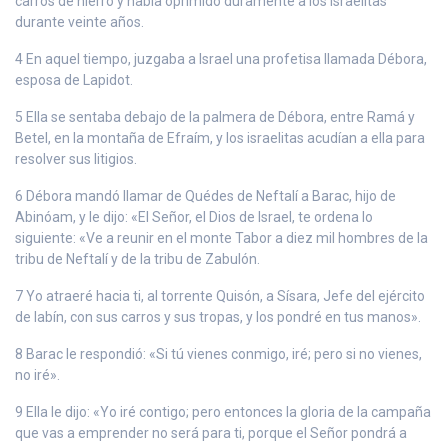
carros de hierro y había oprimido duramente a los israelitas
durante veinte años.
4 En aquel tiempo, juzgaba a Israel una profetisa llamada Débora,
esposa de Lapidot.
5 Ella se sentaba debajo de la palmera de Débora, entre Ramá y
Betel, en la montaña de Efraím, y los israelitas acudían a ella para
resolver sus litigios.
6 Débora mandó llamar de Quédes de Neftalí a Barac, hijo de
Abinóam, y le dijo: «El Señor, el Dios de Israel, te ordena lo
siguiente: «Ve a reunir en el monte Tabor a diez mil hombres de la
tribu de Neftalí y de la tribu de Zabulón.
7 Yo atraeré hacia ti, al torrente Quisón, a Sísara, Jefe del ejército
de Iabín, con sus carros y sus tropas, y los pondré en tus manos».
8 Barac le respondió: «Si tú vienes conmigo, iré; pero si no vienes,
no iré».
9 Ella le dijo: «Yo iré contigo; pero entonces la gloria de la campaña
que vas a emprender no será para ti, porque el Señor pondrá a