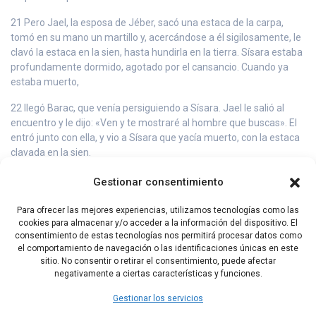
21 Pero Jael, la esposa de Jéber, sacó una estaca de la carpa,
tomó en su mano un martillo y, acercándose a él sigilosamente, le
clavó la estaca en la sien, hasta hundirla en la tierra. Sísara estaba
profundamente dormido, agotado por el cansancio. Cuando ya
estaba muerto,
22 llegó Barac, que venía persiguiendo a Sísara. Jael le salió al
encuentro y le dijo: «Ven y te mostraré al hombre que buscas». El
entró junto con ella, y vio a Sísara que yacía muerto, con la estaca
clavada en la sien.
23 Así humilló Dios aquel día a Iabín, rey de Canaán, delante de los
Gestionar consentimiento
israelitas.
Para ofrecer las mejores experiencias, utilizamos tecnologías como las
24 El dominio de los israelitas sobre Iabín, rey de Canaán, se fue
cookies para almacenar y/o acceder a la información del dispositivo. El
haciendo cada vez más fuerte, hasta que lo exterminaron por
consentimiento de estas tecnologías nos permitirá procesar datos como
completo.
el comportamiento de navegación o las identificaciones únicas en este
sitio. No consentir o retirar el consentimiento, puede afectar
negativamente a ciertas características y funciones.
Capítulo Anterior
Capítulo Siguiente
Gestionar los servicios