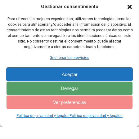
el agua. Sansón bebió, se sintió reanimado y revivió. Por eso la
Gestionar consentimiento
fuente, que todavía hoy está en Lejí, recibió el nombre de En
Hacoré, que significa «Fuente del que invoca».
Para ofrecer las mejores experiencias, utilizamos tecnologías como las
cookies para almacenar y/o acceder a la información del dispositivo. El
20 Sansón juzgó a Israel, en tiempos de los filisteos, por espacio
consentimiento de estas tecnologías nos permitirá procesar datos como
de veinte años.
el comportamiento de navegación o las identificaciones únicas en este
sitio. No consentir o retirar el consentimiento, puede afectar
negativamente a ciertas características y funciones.
Capítulo Anterior
Capítulo Siguiente
Gestionar los servicios
Aceptar
Denegar
Ver preferencias
Política de privacidad y legales
Política de privacidad y legales