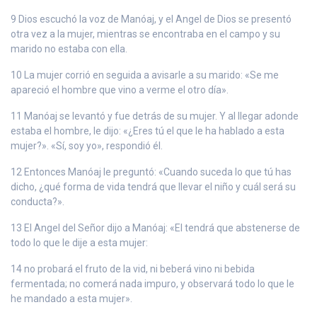
9 Dios escuchó la voz de Manóaj, y el Angel de Dios se presentó
otra vez a la mujer, mientras se encontraba en el campo y su
marido no estaba con ella.
10 La mujer corrió en seguida a avisarle a su marido: «Se me
apareció el hombre que vino a verme el otro día».
11 Manóaj se levantó y fue detrás de su mujer. Y al llegar adonde
estaba el hombre, le dijo: «¿Eres tú el que le ha hablado a esta
mujer?». «Sí, soy yo», respondió él.
12 Entonces Manóaj le preguntó: «Cuando suceda lo que tú has
dicho, ¿qué forma de vida tendrá que llevar el niño y cuál será su
conducta?».
13 El Angel del Señor dijo a Manóaj: «El tendrá que abstenerse de
todo lo que le dije a esta mujer:
14 no probará el fruto de la vid, ni beberá vino ni bebida
fermentada; no comerá nada impuro, y observará todo lo que le
he mandado a esta mujer».