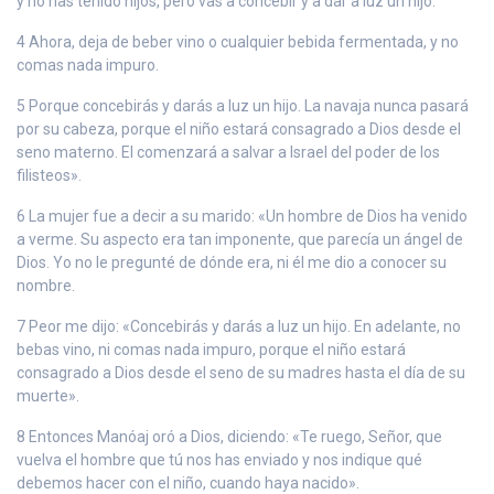
y no has tenido hijos, pero vas a concebir y a dar a luz un hijo.
4 Ahora, deja de beber vino o cualquier bebida fermentada, y no
comas nada impuro.
5 Porque concebirás y darás a luz un hijo. La navaja nunca pasará
por su cabeza, porque el niño estará consagrado a Dios desde el
seno materno. El comenzará a salvar a Israel del poder de los
filisteos».
6 La mujer fue a decir a su marido: «Un hombre de Dios ha venido
a verme. Su aspecto era tan imponente, que parecía un ángel de
Dios. Yo no le pregunté de dónde era, ni él me dio a conocer su
nombre.
7 Peor me dijo: «Concebirás y darás a luz un hijo. En adelante, no
bebas vino, ni comas nada impuro, porque el niño estará
consagrado a Dios desde el seno de su madres hasta el día de su
muerte».
8 Entonces Manóaj oró a Dios, diciendo: «Te ruego, Señor, que
vuelva el hombre que tú nos has enviado y nos indique qué
debemos hacer con el niño, cuando haya nacido».