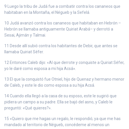
9 Luego la tribu de Judá fue a combatir contra los cananeos que
habitaban en la Montaña, el Négueb y la Sefelá.
10 Judá avanzó contra los cananeos que habitaban en Hebrón –
Hebrón se llamaba antiguamente Quiriat Arabá– y derrotó a
Sesai, Ajimán y Talmai.
11 Desde allí subió contra los habitantes de Debir, que antes se
llamaba Quiriat Séfer.
12 Entonces Caleb dijo: «Al que derrote y conquiste a Quiriat Séfer,
yo le daré como esposa a mi hija Acsá».
13 El que la conquistó fue Otniel, hijo de Quenaz y hermano menor
de Caleb, y este le dio como esposa a su hija Acsá.
14 Cuando ella llegó a la casa de su esposo, este le sugirió que
pidiera un campo a su padre. Ella se bajó del asno, y Caleb le
preguntó: «Qué quieres?».
15 «Quiero que me hagas un regalo, le respondió; ya que me has
mandado al territorio de Négueb, concédeme al menos un