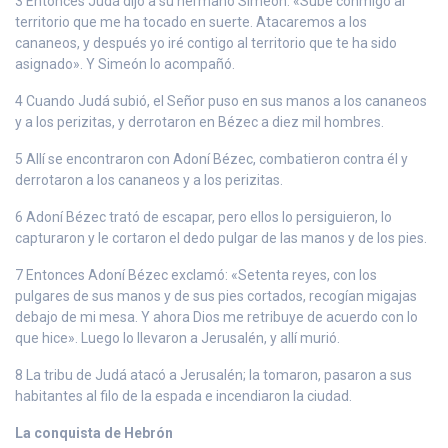
3 Entonces Judá dijo a su hermano Simeón: «Sube conmigo al
territorio que me ha tocado en suerte. Atacaremos a los
cananeos, y después yo iré contigo al territorio que te ha sido
asignado». Y Simeón lo acompañó.
4 Cuando Judá subió, el Señor puso en sus manos a los cananeos
y a los perizitas, y derrotaron en Bézec a diez mil hombres.
5 Allí se encontraron con Adoní Bézec, combatieron contra él y
derrotaron a los cananeos y a los perizitas.
6 Adoní Bézec trató de escapar, pero ellos lo persiguieron, lo
capturaron y le cortaron el dedo pulgar de las manos y de los pies.
7 Entonces Adoní Bézec exclamó: «Setenta reyes, con los
pulgares de sus manos y de sus pies cortados, recogían migajas
debajo de mi mesa. Y ahora Dios me retribuye de acuerdo con lo
que hice». Luego lo llevaron a Jerusalén, y allí murió.
8 La tribu de Judá atacó a Jerusalén; la tomaron, pasaron a sus
habitantes al filo de la espada e incendiaron la ciudad.
La conquista de Hebrón