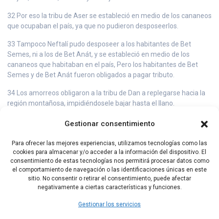
32 Por eso la tribu de Aser se estableció en medio de los cananeos
que ocupaban el país, ya que no pudieron desposeerlos.
33 Tampoco Neftalí pudo desposeer a los habitantes de Bet
Semes, ni a los de Bet Anát, y se estableció en medio de los
cananeos que habitaban en el país, Pero los habitantes de Bet
Semes y de Bet Anát fueron obligados a pagar tributo.
34 Los amorreos obligaron a la tribu de Dan a replegarse hacia la
región montañosa, impidiéndosele bajar hasta el llano.
35 Los amorreos pudieron permanecer en Har Jéres, en Aialón y
Gestionar consentimiento
en Salbím, pero cuando la casa de José afianzó su poder, fueron
obligados a pagar tributo.
Para ofrecer las mejores experiencias, utilizamos tecnologías como las
cookies para almacenar y/o acceder a la información del dispositivo. El
36 En cuanto a los edomitas, su frontera se extiende desde la
consentimiento de estas tecnologías nos permitirá procesar datos como
cuesta de Acrabím, a partir de la Roca, y continúa hacia arriba.
el comportamiento de navegación o las identificaciones únicas en este
sitio. No consentir o retirar el consentimiento, puede afectar
negativamente a ciertas características y funciones.
Índice Jueces
Capítulo Siguiente
Gestionar los servicios