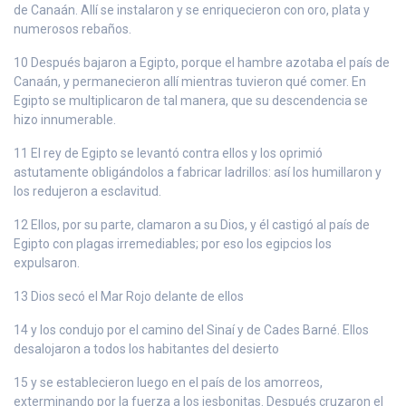
de Canaán. Allí se instalaron y se enriquecieron con oro, plata y
numerosos rebaños.
10 Después bajaron a Egipto, porque el hambre azotaba el país de
Canaán, y permanecieron allí mientras tuvieron qué comer. En
Egipto se multiplicaron de tal manera, que su descendencia se
hizo innumerable.
11 El rey de Egipto se levantó contra ellos y los oprimió
astutamente obligándolos a fabricar ladrillos: así los humillaron y
los redujeron a esclavitud.
12 Ellos, por su parte, clamaron a su Dios, y él castigó al país de
Egipto con plagas irremediables; por eso los egipcios los
expulsaron.
13 Dios secó el Mar Rojo delante de ellos
14 y los condujo por el camino del Sinaí y de Cades Barné. Ellos
desalojaron a todos los habitantes del desierto
15 y se establecieron luego en el país de los amorreos,
exterminando por la fuerza a los jesbonitas. Después cruzaron el