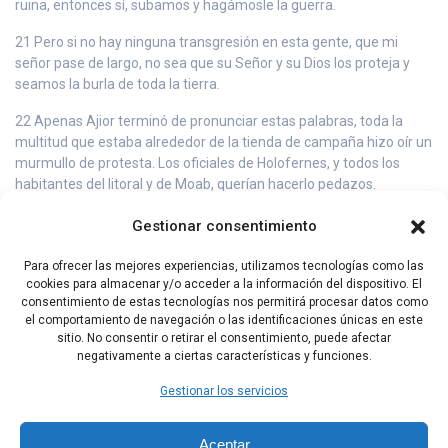
ruina, entonces sí, subamos y hagámosle la guerra.
21 Pero si no hay ninguna transgresión en esta gente, que mi
señor pase de largo, no sea que su Señor y su Dios los proteja y
seamos la burla de toda la tierra.
22 Apenas Ajior terminó de pronunciar estas palabras, toda la
multitud que estaba alrededor de la tienda de campaña hizo oír un
murmullo de protesta. Los oficiales de Holofernes, y todos los
habitantes del litoral y de Moab, querían hacerlo pedazos.
23 «No nos dejaremos amedrentar por los israelitas, exclamaban,
Gestionar consentimiento
porque son gente sin fortaleza ni vigor, incapaz de oponer una
tenaz resistencia.
Para ofrecer las mejores experiencias, utilizamos tecnologías como las
cookies para almacenar y/o acceder a la información del dispositivo. El
24 ¡Subamos, y ellos serán un bocado para todo tu ejército,
consentimiento de estas tecnologías nos permitirá procesar datos como
Holofernes, señor nuestro!
el comportamiento de navegación o las identificaciones únicas en este
sitio. No consentir o retirar el consentimiento, puede afectar
negativamente a ciertas características y funciones.
Capítulo Anterior
Capítulo Siguiente
Gestionar los servicios
Aceptar