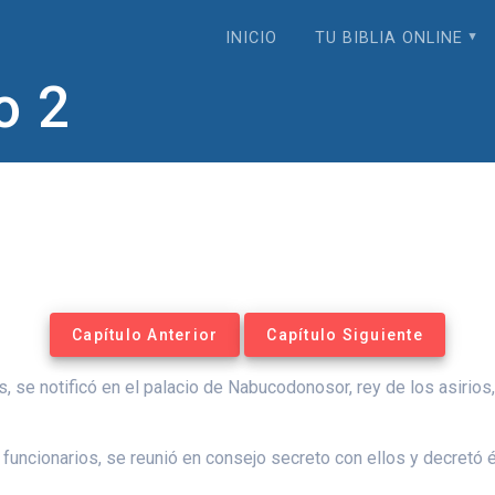
INICIO
TU BIBLIA ONLINE
o 2
Capítulo Anterior
Capítulo Siguiente
, se notificó en el palacio de Nabucodonosor, rey de los asirios,
funcionarios, se reunió en consejo secreto con ellos y decretó é