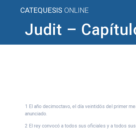
Saltar
CATEQUESIS
ONLINE
al
contenido
Judit – Capítul
1 El año decimoctavo, el día veintidós del primer mes
anunciado.
2 El rey convocó a todos sus oficiales y a todos sus 