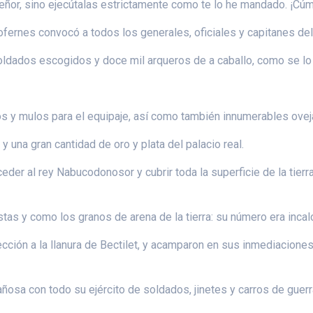
eñor, sino ejecútalas estrictamente como te lo he mandado. ¡Cúm
fernes convocó a todos los generales, oficiales y capitanes del e
soldados escogidos y doce mil arqueros de a caballo, como se lo
s y mulos para el equipaje, así como también innumerables ovej
 una gran cantidad de oro y plata del palacio real.
eder al rey Nabucodonosor y cubrir toda la superficie de la tierr
as y como los granos de arena de la tierra: su número era incalc
cción a la llanura de Bectilet, y acamparon en sus inmediaciones,
ñosa con todo su ejército de soldados, jinetes y carros de guerr