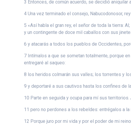
3 Entonces, de común acuerdo, se decidió aniquilar a
4 Una vez terminado el consejo, Nabucodonosor, rey d
5 «Así habla el gran rey, el señor de toda la tierra:
y un contingente de doce mil caballos con sus jinet
6 y atacarás a todos los pueblos de Occidentes, po
7 Intímalos a que se sometan totalmente, porque en mi
entregaré al saqueo:
8 los heridos colmarán sus valles; los torrentes y l
9 y deportaré a sus cautivos hasta los confines de la 
10 Parte en seguida y ocupa para mí sus territorios.
11 pero no perdones a los rebeldes: entrégalos a la
12 Porque juro por mi vida y por el poder de mi rein