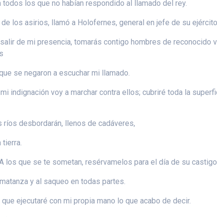
 todos los que no habían respondido al llamado del rey.
e los asirios, llamó a Holofernes, general en jefe de su ejército
 Al; salir de mi presencia, tomarás contigo hombres de reconocido 
es
rque se negaron a escuchar mi llamado.
 indignación voy a marchar contra ellos; cubriré toda la superfi
os ríos desbordarán, llenos de cadáveres,
tierra.
 A los que se te sometan, resérvamelos para el día de su castigo
 matanza y al saqueo en todas partes.
o que ejecutaré con mi propia mano lo que acabo de decir.