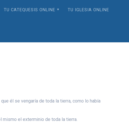
TU CATEQUESIS ONLINE
TU IGLESIA ONLINE
 que él se vengaría de toda la tierra, como lo había
l mismo el exterminio de toda la tierra.