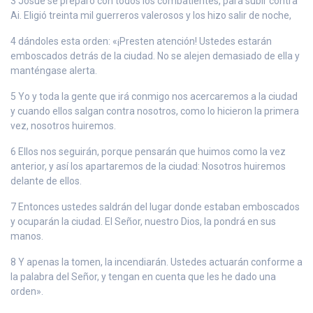
3 Josué se preparó con todos los combatientes, para subir contra
Ai. Eligió treinta mil guerreros valerosos y los hizo salir de noche,
4 dándoles esta orden: «¡Presten atención! Ustedes estarán
emboscados detrás de la ciudad. No se alejen demasiado de ella y
manténgase alerta.
5 Yo y toda la gente que irá conmigo nos acercaremos a la ciudad
y cuando ellos salgan contra nosotros, como lo hicieron la primera
vez, nosotros huiremos.
6 Ellos nos seguirán, porque pensarán que huimos como la vez
anterior, y así los apartaremos de la ciudad: Nosotros huiremos
delante de ellos.
7 Entonces ustedes saldrán del lugar donde estaban emboscados
y ocuparán la ciudad. El Señor, nuestro Dios, la pondrá en sus
manos.
8 Y apenas la tomen, la incendiarán. Ustedes actuarán conforme a
la palabra del Señor, y tengan en cuenta que les he dado una
orden».