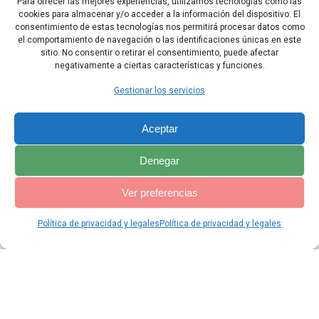
Para ofrecer las mejores experiencias, utilizamos tecnologías como las
ordenado Moisés, y lo hizo en presencia de toda la asamblea de
cookies para almacenar y/o acceder a la información del dispositivo. El
Israel, incluidas las mujeres, los niños y los extranjeros que
consentimiento de estas tecnologías nos permitirá procesar datos como
estaban con ellos.
el comportamiento de navegación o las identificaciones únicas en este
sitio. No consentir o retirar el consentimiento, puede afectar
negativamente a ciertas características y funciones.
Capítulo Anterior
Capítulo Siguiente
Gestionar los servicios
Aceptar
Denegar
Ver preferencias
Política de privacidad y legales
Política de privacidad y legales
© 2026 Catequesis Online. Construido utilizando WordPress y el
Materialis Theme