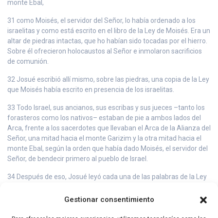
monte Ebal,
31 como Moisés, el servidor del Señor, lo había ordenado a los
israelitas y como está escrito en el libro de la Ley de Moisés. Era un
altar de piedras intactas, que ho habían sido tocadas por el hierro.
Sobre él ofrecieron holocaustos al Señor e inmolaron sacrificios
de comunión.
32 Josué escribió allí mismo, sobre las piedras, una copia de la Ley
que Moisés había escrito en presencia de los israelitas.
33 Todo Israel, sus ancianos, sus escribas y sus jueces –tanto los
forasteros como los nativos– estaban de pie a ambos lados del
Arca, frente a los sacerdotes que llevaban el Arca de la Alianza del
Señor, una mitad hacia el monte Garizim y la otra mitad hacia el
monte Ebal, según la orden que había dado Moisés, el servidor del
Señor, de bendecir primero al pueblo de Israel.
34 Después de eso, Josué leyó cada una de las palabras de la Ley
–la bendición y la maldición– exactamente como está escrito en el
libro de la Ley.
Gestionar consentimiento
35 Josué no dejó de leer ni una sola de las palabras que había