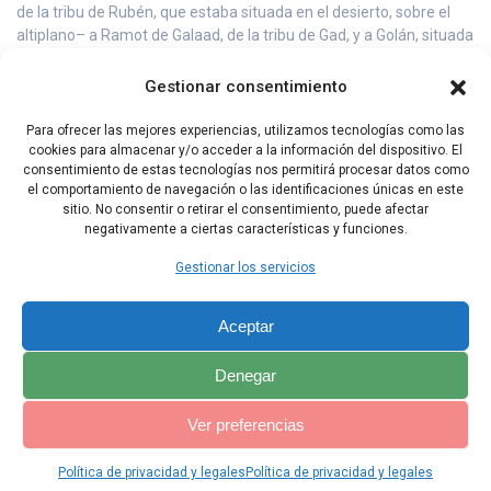
de la tribu de Rubén, que estaba situada en el desierto, sobre el
altiplano– a Ramot de Galaad, de la tribu de Gad, y a Golán, situada
en Basán y perteneciente a la tribu de Manasés.
Gestionar consentimiento
9 Estas fueron las ciudades asignadas a todos los israelitas y a los
extranjeros que residían en medio de ellos, para que todo el que
Para ofrecer las mejores experiencias, utilizamos tecnologías como las
matara sin premeditación a una persona pudiera refugiarse en
cookies para almacenar y/o acceder a la información del dispositivo. El
ellas, y así no muriera en manos del vengador del homicidio, antes
consentimiento de estas tecnologías nos permitirá procesar datos como
de comparecer delante de la comunidad.
el comportamiento de navegación o las identificaciones únicas en este
sitio. No consentir o retirar el consentimiento, puede afectar
negativamente a ciertas características y funciones.
Capítulo Anterior
Capítulo Siguiente
Gestionar los servicios
Aceptar
Denegar
Ver preferencias
Política de privacidad y legales
Política de privacidad y legales