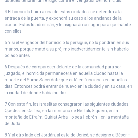
ustedes tendrán un refugio contra el vengador del homicidio.
4 El homicida huirá a una de estas ciudades, se detendrá a la
entrada de la puerta, y expondrá su caso a los ancianos de la
ciudad. Estos lo admitirán, y le asignarán un lugar para que habite
con ellos.
5 Y si el vengador del homicidio lo persigue, no lo pondrán en sus
manos, porque mató a su prójimo inadvertidamente, sin haberlo
odiado antes.
6 Después de comparecer delante de la comunidad para ser
juzgado, el homicida permanecerá en aquella ciudad hasta la
muerte del Sumo Sacerdote que esté en funciones en aquellos
días. Entonces podrá entrar de nuevo en la ciudad y en su casa, en
la ciudad de donde había huido».
7 Con este fin, los israelitas consagraron las siguientes ciudades:
Quedes, en Galilea, en la montaña de Neftalí; Siquem, en la
montaña de Efraím; Quiriat Arba –o sea Hebrón– en la montaña
de Judá.
8 Y al otro lado del Jordán, al este de Jericó, se designó a Béser –