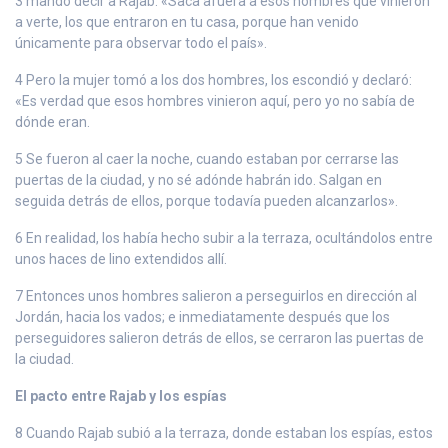
3 mandó decir a Rajab: «Saca afuera a esos hombres que vinieron
a verte, los que entraron en tu casa, porque han venido
únicamente para observar todo el país».
4 Pero la mujer tomó a los dos hombres, los escondió y declaró:
«Es verdad que esos hombres vinieron aquí, pero yo no sabía de
dónde eran.
5 Se fueron al caer la noche, cuando estaban por cerrarse las
puertas de la ciudad, y no sé adónde habrán ido. Salgan en
seguida detrás de ellos, porque todavía pueden alcanzarlos».
6 En realidad, los había hecho subir a la terraza, ocultándolos entre
unos haces de lino extendidos allí.
7 Entonces unos hombres salieron a perseguirlos en dirección al
Jordán, hacia los vados; e inmediatamente después que los
perseguidores salieron detrás de ellos, se cerraron las puertas de
la ciudad.
El pacto entre Rajab y los espías
8 Cuando Rajab subió a la terraza, donde estaban los espías, estos