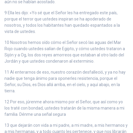
aún no se habían acostado.
9 Ella les dijo: «Yo sé que el Señor les ha entregado este país,
porque el terror que ustedes inspiran se ha apoderado de
nosotros, y todos los habitantes han quedado espantados a la
vista de ustedes.
10 Nosotros hemos oído cómo el Señor secó las aguas del Mar
Rojo cuando ustedes salían de Egipto, y cómo ustedes trataron a
Sijón y a Og, los dos reyes amorreos que estaban al otro lado del
Jordán y que ustedes condenaron al exterminio.
11 Al enterarnos de eso, nuestro corazón desfalleció, y ya no hay
nadie que tenga ánimo para oponerles resistencia, porque el
Señor, su Dios, es Dios allá arriba, en el cielo, y aquí abajo, en la
tierra.
12 Por eso, júrenme ahora mismo por el Señor, que así como yo
los traté con bondad, ustedes tratarán de la misma manera a mi
familia. Dénme una señal segura
13 que dejarán con vida a mi padre, a mi madre, a mis hermanos y
a mis hermanas, y a todo cuanto les pertenece, y que nos librarán