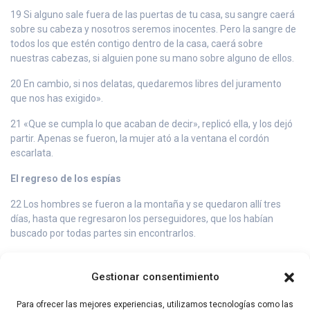
19 Si alguno sale fuera de las puertas de tu casa, su sangre caerá
sobre su cabeza y nosotros seremos inocentes. Pero la sangre de
todos los que estén contigo dentro de la casa, caerá sobre
nuestras cabezas, si alguien pone su mano sobre alguno de ellos.
20 En cambio, si nos delatas, quedaremos libres del juramento
que nos has exigido».
21 «Que se cumpla lo que acaban de decir», replicó ella, y los dejó
partir. Apenas se fueron, la mujer ató a la ventana el cordón
escarlata.
El regreso de los espías
22 Los hombres se fueron a la montaña y se quedaron allí tres
días, hasta que regresaron los perseguidores, que los habían
buscado por todas partes sin encontrarlos.
23 Entonces los dos hombres volvieron a bajar de la montaña,
cruzaron el río, y cuando estuvieron de nuevo con Josué, hijo de
Gestionar consentimiento
Nun, lo informaron de todo lo que les había ocurrido.
Para ofrecer las mejores experiencias, utilizamos tecnologías como las