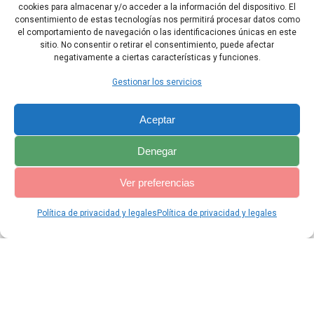
24 «No hay duda, le dijeron, que el Señor nos ha entregado el país,
cookies para almacenar y/o acceder a la información del dispositivo. El
porque todos sus habitantes están espantados delante de
consentimiento de estas tecnologías nos permitirá procesar datos como
nosotros».
el comportamiento de navegación o las identificaciones únicas en este
sitio. No consentir o retirar el consentimiento, puede afectar
negativamente a ciertas características y funciones.
Capítulo Anterior
Capítulo Siguiente
Gestionar los servicios
Aceptar
Denegar
Ver preferencias
Política de privacidad y legales
Política de privacidad y legales
© 2026 Catequesis Online. Construido utilizando WordPress y el
Materialis Theme