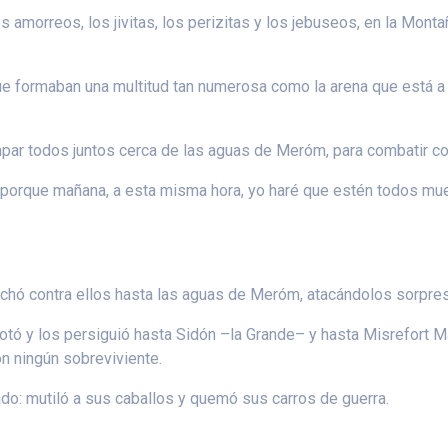
amorreos, los jivitas, los perizitas y los jebuseos, en la Montaña;
e formaban una multitud tan numerosa como la arena que está a l
ampar todos juntos cerca de las aguas de Meróm, para combatir con
 porque mañana, a esta misma hora, yo haré que estén todos muer
chó contra ellos hasta las aguas de Meróm, atacándolos sorpre
tó y los persiguió hasta Sidón –la Grande– y hasta Misrefort Maim
ron ningún sobreviviente.
do: mutiló a sus caballos y quemó sus carros de guerra.