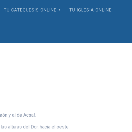
TU CATEQUESIS ONLINE
TU IGLESIA ONLINE
rón y al de Acsaf;
las alturas del Dor, hacia el oeste.