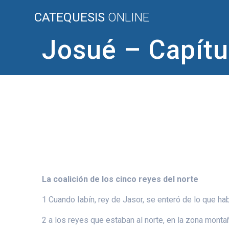
Saltar
CATEQUESIS
ONLINE
al
contenido
Josué – Capítu
La coalición de los cinco reyes del norte
1 Cuando Iabín, rey de Jasor, se enteró de lo que ha
2 a los reyes que estaban al norte, en la zona montaño