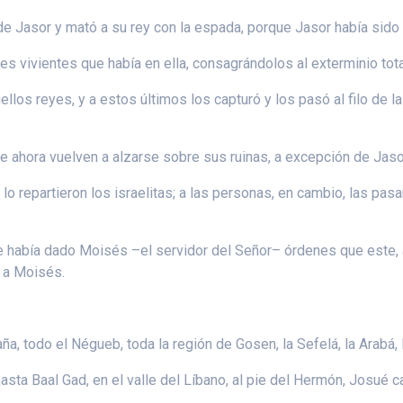
de Jasor y mató a su rey con la espada, porque Jasor había sido
es vivientes que había en ella, consagrándolos al exterminio tot
os reyes, y a estos últimos los capturó y los pasó al filo de 
 ahora vuelven a alzarse sobre sus ruinas, a excepción de Jasor
 lo repartieron los israelitas; a las personas, en cambio, las pas
había dado Moisés –el servidor del Señor– órdenes que este, a s
 a Moisés.
ña, todo el Négueb, toda la región de Gosen, la Sefelá, la Arabá,
sta Baal Gad, en el valle del Líbano, al pie del Hermón, Josué c