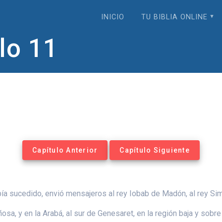
INICIO
TU BIBLIA ONLINE
lo 11
Capítulo Anterior
Capítulo Siguiente
bía sucedido, envió mensajeros al rey Iobab de Madón, al rey Sim
sa, y en la Arabá, al sur de Genesaret, en la región baja y sobre 