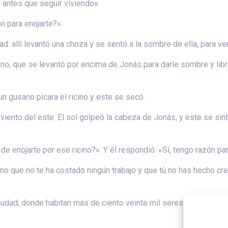
r antes que seguir viviendo».
n para enojarte?».
ad: allí levantó una choza y se sentó a la sombre de ella, para ve
icino, que se levantó por encima de Jonás para darle sombre y li
un gusano picara el ricino y este se secó.
 viento del este. El sol golpeó la cabeza de Jonás, y este se si
.
de enojarte por ese ricino?». Y él respondió: «Sí, tengo razón pa
ino que no te ha costado ningún trabajo y que tú no has hecho cr
ciudad, donde habitan más de ciento veinte mil seres humanos que