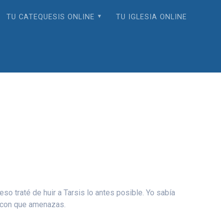
TU CATEQUESIS ONLINE
TU IGLESIA ONLINE
so traté de huir a Tarsis lo antes posible. Yo sabía
l con que amenazas.