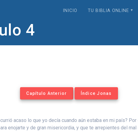
INICIO
TU BIBLIA ONLINE
ulo 4
Capítulo Anterior
Índice Jonas
ocurrió acaso lo que yo decía cuando aún estaba en mi país? Por e
ra enojarte y de gran misericordia, y que te arrepientes del ma