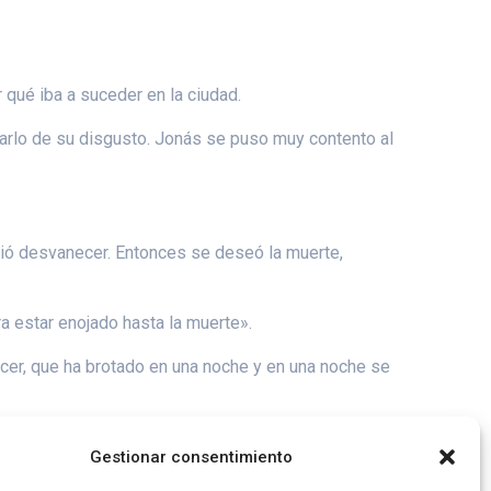
r qué iba a suceder en la ciudad.
brarlo de su disgusto. Jonás se puso muy contento al
ntió desvanecer. Entonces se deseó la muerte,
ra estar enojado hasta la muerte».
ecer, que ha brotado en una noche y en una noche se
 no saben distinguir el bien del mal, y donde hay
Gestionar consentimiento