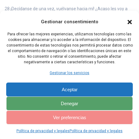
28 ¡Decídanse de una vez, vuélvanse hacia mí! ¿Acaso les voy a
mentir en la cara?
Gestionar consentimiento
29 Vuelvan, les ruego, y que no haya falsedad; vuelvan, está en
juego mi justicia.
Para ofrecer las mejores experiencias, utilizamos tecnologías como las
cookies para almacenar y/o acceder a la información del dispositivo. El
30 ¿Acaso hay falsedad en mi lengua o mi paladar no sabe
consentimiento de estas tecnologías nos permitirá procesar datos como
discernir la desgracia?
el comportamiento de navegación o las identificaciones únicas en este
sitio. No consentir o retirar el consentimiento, puede afectar
negativamente a ciertas características y funciones.
Capítulo Anterior
Capítulo Siguiente
Gestionar los servicios
Aceptar
Denegar
Ver preferencias
Política de privacidad y legales
Política de privacidad y legales