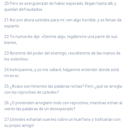
20 Pero se avergüenzan de haber esperado, llegan hasta allí, y
quedan defraudados.
21 Así son ahora ustedes para mí: ven algo horrible, y se llenan de
espanto.
22 Yo nunca les dije: «Denme algo, regálenme una parte de sus
bienes,
23 líbrenme del poder del enemigo, rescátenme de las manos de
los violentos».
24 Instrúyanme, y yo me callaré; háganme entender dónde está
mi error,
25 ¿Acaso son hirientes las palabras rectas? Pero ¿qué se arregla
con los reproches de ustedes?
26 ¿O pretenden arreglarlo todo con reproches, mientras echan al
viento las palabras de un desesperado?
27 ¡Ustedes echarían suertes sobre un huérfano y traficarían con
su propio amigo!