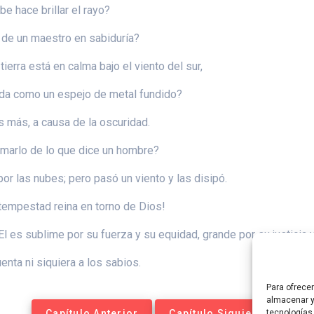
 hace brillar el rayo?
 de un maestro en sabiduría?
tierra está en calma bajo el viento del sur,
lida como un espejo de metal fundido?
 más, a causa de la oscuridad.
ormarlo de lo que dice un hombre?
or las nubes; pero pasó un viento y las disipó.
e tempestad reina en torno de Dios!
 es sublime por su fuerza y su equidad, grande por su justicia y
enta ni siquiera a los sabios.
Para ofrece
almacenar y
Capítulo Anterior
Capítulo Siguiente
tecnologías