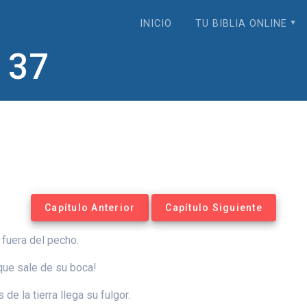
INICIO
TU BIBLIA ONLINE
 37
Capítulo Anterior
Capítulo Siguiente
 fuera del pecho.
que sale de su boca!
 de la tierra llega su fulgor.