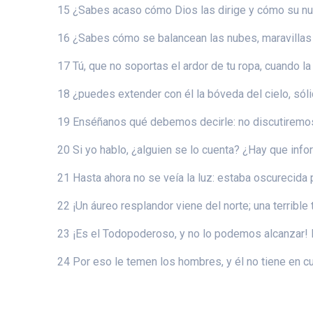
15 ¿Sabes acaso cómo Dios las dirige y cómo su nube
16 ¿Sabes cómo se balancean las nubes, maravillas
17 Tú, que no soportas el ardor de tu ropa, cuando la 
18 ¿puedes extender con él la bóveda del cielo, só
19 Enséñanos qué debemos decirle: no discutiremos
20 Si yo hablo, ¿alguien se lo cuenta? ¿Hay que inf
21 Hasta ahora no se veía la luz: estaba oscurecida p
22 ¡Un áureo resplandor viene del norte; una terribl
23 ¡Es el Todopoderoso, y no lo podemos alcanzar! El
24 Por eso le temen los hombres, y él no tiene en cu