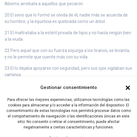
Abismo arrebata a aquellos que pecaron.
20 El seno que lo formó se olvida de él, nadie más se acuerda de
su hombre, y la injusticia es quebrada como un árbol.
21 El maltrataba a la estéril privada de hijos y no hacía ningún bien
a la viuda.
22 Pero aquel que con su fuerza sojuzga a los tiranos, se levanta,
y no le permite que cuente más con su vida.
23 El lo dejaba apoyarse con seguridad, pero sus ojos vigilaban sus
caminos.
24 Se encumbró por un instante, y ya no existe, se dobla como una
Gestionar consentimiento
hierba amarga que se arranca y se marchita como la cabeza de
una espiga.
Para ofrecer las mejores experiencias, utilizamos tecnologías como las
cookies para almacenar y/o acceder a la información del dispositivo. El
25 ¿Acaso no es así? ¿Quién me puede desmentir o reducir a la
consentimiento de estas tecnologías nos permitirá procesar datos como
nada mis palabras?
el comportamiento de navegación o las identificaciones únicas en este
sitio. No consentir o retirar el consentimiento, puede afectar
negativamente a ciertas características y funciones.