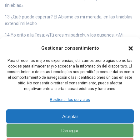
tinieblas».
13 ¿Qué puedo esperar? El Abismo es mi morada, en las tinieblas
extendí mi lecho.
14 Yo grito a la Fosa: «¡Tú eres mi padre!», y los gusanos: «¡Mi
madre y mis hermanos!».
Gestionar consentimiento
15 ¿Dónde está entonces mi esperanza? Y mi felicidad, ¿quién la
verá?
Para ofrecer las mejores experiencias, utilizamos tecnologías como las
cookies para almacenar y/o acceder a la información del dispositivo. El
16 ¿Bajarán conmigo al Abismo? ¿Nos hundiremos juntos en el
consentimiento de estas tecnologías nos permitirá procesar datos como
polvo?
el comportamiento de navegación o las identificaciones únicas en este
sitio. No consentir o retirar el consentimiento, puede afectar
negativamente a ciertas características y funciones.
Capítulo Anterior
Capítulo Siguiente
Gestionar los servicios
Aceptar
Denegar