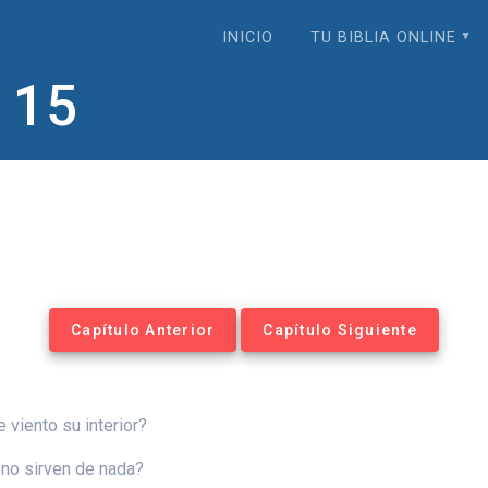
INICIO
TU BIBLIA ONLINE
 15
Capítulo Anterior
Capítulo Siguiente
 viento su interior?
 no sirven de nada?