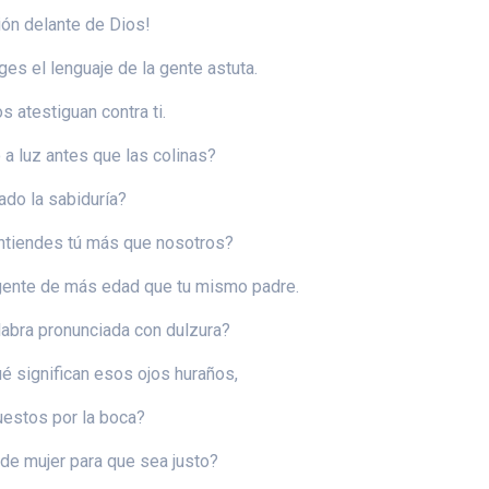
xión delante de Dios!
ges el lenguaje de la gente astuta.
s atestiguan contra ti.
 a luz antes que las colinas?
ado la sabiduría?
ntiendes tú más que nosotros?
 gente de más edad que tu mismo padre.
labra pronunciada con dulzura?
ué significan esos ojos huraños,
uestos por la boca?
de mujer para que sea justo?