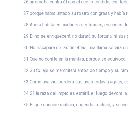
26 arremetía contra él con el cuello tendido, con t
27 porque había untado su rostro con grasa y había
28 Ahora habita en ciudades destruidas, en casas d
29 El no se enriquecerá, no durará su fortuna, ni su
30 No escapará de las tinieblas, una llama secará sus
31 Que no confíe en la mentira, porque se equivoca,
32 Su follaje se marchitará antes de tiempo y su ra
33 Como una vid, perderá sus uvas todavía agrias, co
34 Sí, la raza del impío es estéril, el fuego devora l
35 El que concibe malicia, engendra maldad, y su vie