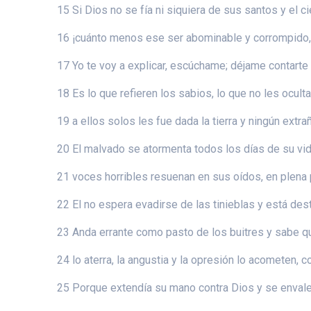
15 Si Dios no se fía ni siquiera de sus santos y el c
16 ¡cuánto menos ese ser abominable y corrompido,
17 Yo te voy a explicar, escúchame; déjame contarte 
18 Es lo que refieren los sabios, lo que no les ocult
19 a ellos solos les fue dada la tierra y ningún extr
20 El malvado se atormenta todos los días de su vi
21 voces horribles resuenan en sus oídos, en plena p
22 El no espera evadirse de las tinieblas y está des
23 Anda errante como pasto de los buitres y sabe qu
24 lo aterra, la angustia y la opresión lo acometen, 
25 Porque extendía su mano contra Dios y se enval